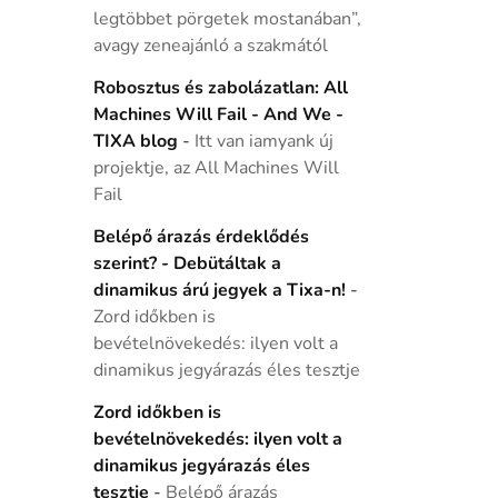
legtöbbet pörgetek mostanában”,
avagy zeneajánló a szakmától
Robosztus és zabolázatlan: All
Machines Will Fail - And We -
TIXA blog
-
Itt van iamyank új
projektje, az All Machines Will
Fail
Belépő árazás érdeklődés
szerint? - Debütáltak a
dinamikus árú jegyek a Tixa-n!
-
Zord időkben is
bevételnövekedés: ilyen volt a
dinamikus jegyárazás éles tesztje
Zord időkben is
bevételnövekedés: ilyen volt a
dinamikus jegyárazás éles
tesztje
-
Belépő árazás