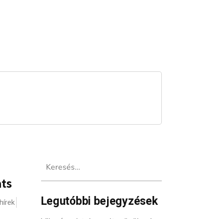
Keresés:
ats
Legutóbbi bejegyzések
hírek