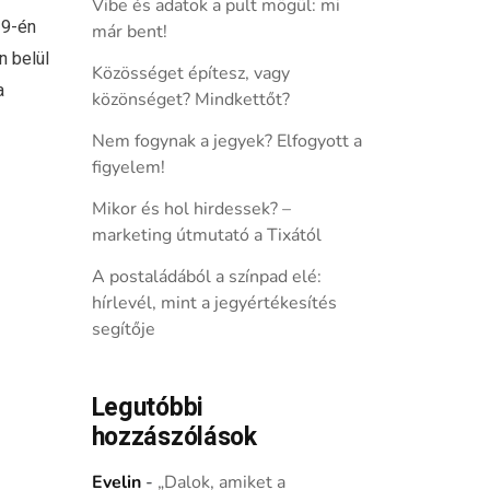
Vibe és adatok a pult mögül: mi
 9-én
már bent!
 belül
Közösséget építesz, vagy
a
közönséget? Mindkettőt?
Nem fogynak a jegyek? Elfogyott a
figyelem!
Mikor és hol hirdessek? –
marketing útmutató a Tixától
A postaládából a színpad elé:
hírlevél, mint a jegyértékesítés
segítője
Legutóbbi
hozzászólások
Evelin
-
„Dalok, amiket a