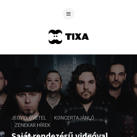
JEGYELŐVÉTEL
KONCERTAJÁNLÓ
ZENEKAR HÍREK
Saját rendezésű videóval