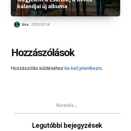
kalandjai új albuma
tixa
2025.02.24.
Hozzászólások
Hozzászólás küldéséhez
be kell jelentkezni
.
Keresés:
Legutóbbi bejegyzések