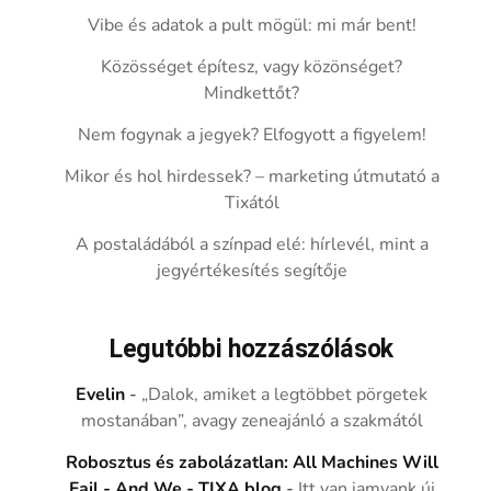
Vibe és adatok a pult mögül: mi már bent!
Közösséget építesz, vagy közönséget?
Mindkettőt?
Nem fogynak a jegyek? Elfogyott a figyelem!
Mikor és hol hirdessek? – marketing útmutató a
Tixától
A postaládából a színpad elé: hírlevél, mint a
jegyértékesítés segítője
Legutóbbi hozzászólások
Evelin
-
„Dalok, amiket a legtöbbet pörgetek
mostanában”, avagy zeneajánló a szakmától
Robosztus és zabolázatlan: All Machines Will
Fail - And We - TIXA blog
-
Itt van iamyank új