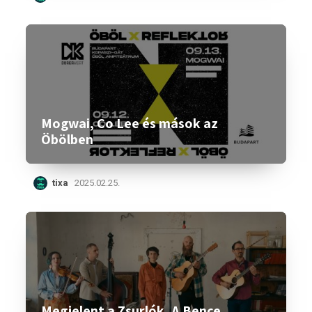
Mogwai, Co Lee és mások az
Öbölben
tixa
2025.02.25.
Megjelent a Zsurlók, A Bence