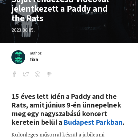
jelentkezett a Paddy and
the Rats
2023.06.05.
author:
tixa
Saját rendezésű videóval jelentkezett 
15 éves lett idén a Paddy and the
Rats, amit június 9-én ünnepelnek
meg egy nagyszabású koncert
keretein belül a
Budapest Parkban
.
Különleges műsorral készül a jubileumi