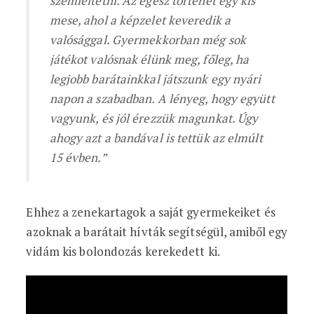
szemléltetni. Az egész történet egy kis
mese, ahol a képzelet keveredik a
valósággal. Gyermekkorban még sok
játékot valósnak élünk meg, főleg, ha
legjobb barátainkkal játszunk egy nyári
napon a szabadban. A lényeg, hogy együtt
vagyunk, és jól érezzük magunkat. Úgy
ahogy azt a bandával is tettük az elmúlt
15 évben.”
Ehhez a zenekartagok a saját gyermekeiket és
azoknak a barátait hívták segítségül, amiből egy
vidám kis bolondozás kerekedett ki.