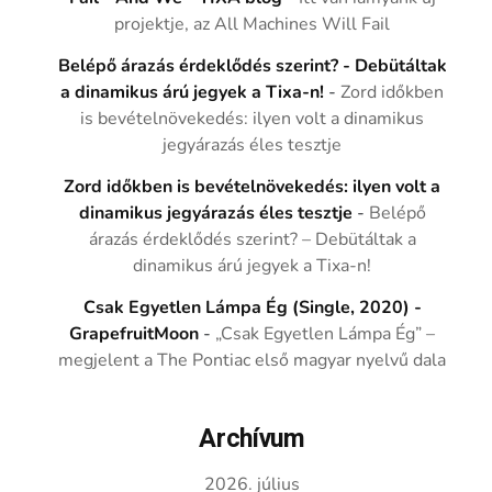
projektje, az All Machines Will Fail
Belépő árazás érdeklődés szerint? - Debütáltak
a dinamikus árú jegyek a Tixa-n!
-
Zord időkben
is bevételnövekedés: ilyen volt a dinamikus
jegyárazás éles tesztje
Zord időkben is bevételnövekedés: ilyen volt a
dinamikus jegyárazás éles tesztje
-
Belépő
árazás érdeklődés szerint? – Debütáltak a
dinamikus árú jegyek a Tixa-n!
Csak Egyetlen Lámpa Ég (Single, 2020) -
GrapefruitMoon
-
„Csak Egyetlen Lámpa Ég” –
megjelent a The Pontiac első magyar nyelvű dala
Archívum
2026. július