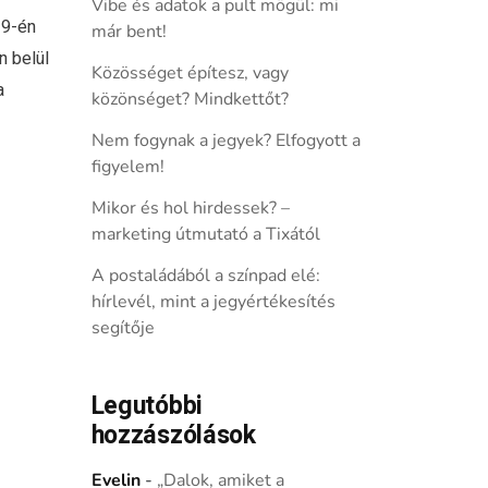
Vibe és adatok a pult mögül: mi
 9-én
már bent!
 belül
Közösséget építesz, vagy
a
közönséget? Mindkettőt?
Nem fogynak a jegyek? Elfogyott a
figyelem!
Mikor és hol hirdessek? –
marketing útmutató a Tixától
A postaládából a színpad elé:
hírlevél, mint a jegyértékesítés
segítője
Legutóbbi
hozzászólások
Evelin
-
„Dalok, amiket a