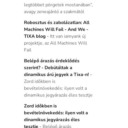
legtöbbet pörgetek mostanában”,
avagy zeneajánló a szakmától
Robosztus és zabolázatlan: All
Machines Will Fail - And We -
TIXA blog
-
Itt van iamyank új
projektje, az All Machines Will
Fail
Belépő árazás érdeklődés
szerint? - Debütáltak a
dinamikus árú jegyek a Tixa-n!
-
Zord időkben is
bevételnövekedés: ilyen volt a
dinamikus jegyárazás éles tesztje
Zord időkben is
bevételnövekedés: ilyen volt a
dinamikus jegyárazás éles
tesztje
-
Belépő árazás