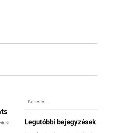
Keresés:
ats
Legutóbbi bejegyzések
hírek