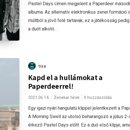
Pastel Days címen megjelent a Paperdeer másodi
albuma. Az alternatív elektronikus zenei formáció d
múltból a jövő felé tartanak, ez a játékosság pedi
a duót alkotó...
tixa
Kapd el a hullámokat a
Paperdeerrel!
2021.06.14.
Zenekar hírek
0 hozzászólás
Egy igazi nyári hangulatú klippel jelentkezett a Pap
A Morning Swell az utolsó beharangozó a július 2-
érkező Pastel Days előtt. Ez a duó első klipje, am