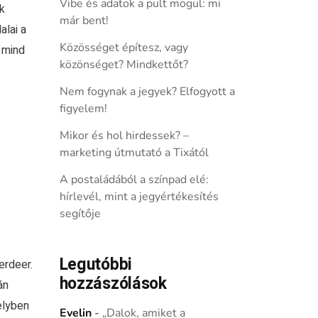
Vibe és adatok a pult mögül: mi
k
már bent!
alai a
Közösséget építesz, vagy
g mind
közönséget? Mindkettőt?
Nem fogynak a jegyek? Elfogyott a
figyelem!
Mikor és hol hirdessek? –
marketing útmutató a Tixától
A postaládából a színpad elé:
hírlevél, mint a jegyértékesítés
segítője
Legutóbbi
erdeer.
hozzászólások
án
elyben
Evelin
-
„Dalok, amiket a