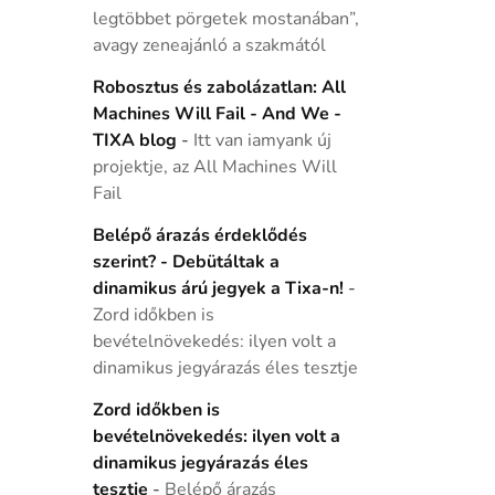
legtöbbet pörgetek mostanában”,
avagy zeneajánló a szakmától
Robosztus és zabolázatlan: All
Machines Will Fail - And We -
TIXA blog
-
Itt van iamyank új
projektje, az All Machines Will
Fail
Belépő árazás érdeklődés
szerint? - Debütáltak a
dinamikus árú jegyek a Tixa-n!
-
Zord időkben is
bevételnövekedés: ilyen volt a
dinamikus jegyárazás éles tesztje
Zord időkben is
bevételnövekedés: ilyen volt a
dinamikus jegyárazás éles
tesztje
-
Belépő árazás