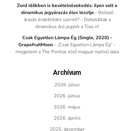
Zord időkben is bevételnövekedés: ilyen volt a
dinamikus jegyárazás éles tesztje
-
Belépő
árazás érdeklődés szerint? – Debütáltak a
dinamikus árú jegyek a Tixa-n!
Csak Egyetlen Lámpa Ég (Single, 2020) -
GrapefruitMoon
-
„Csak Egyetlen Lámpa Ég” –
megjelent a The Pontiac első magyar nyelvű dala
Archívum
2026. július
2026. június
2026. május
2026. április
2025. december