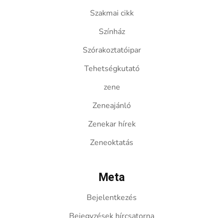
Szakmai cikk
Színház
Szórakoztatóipar
Tehetségkutató
zene
Zeneajánló
Zenekar hírek
Zeneoktatás
Meta
Bejelentkezés
Bejegyzések hírcsatorna