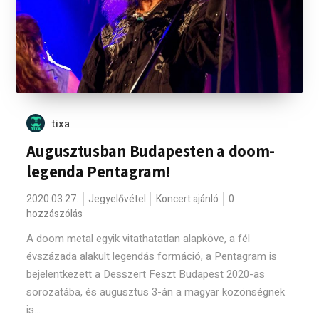
tixa
Augusztusban Budapesten a doom-
legenda Pentagram!
2020.03.27.
Jegyelővétel
Koncert ajánló
0
hozzászólás
A doom metal egyik vitathatatlan alapköve, a fél
évszázada alakult legendás formáció, a Pentagram is
bejelentkezett a Desszert Feszt Budapest 2020-as
sorozatába, és augusztus 3-án a magyar közönségnek
is...