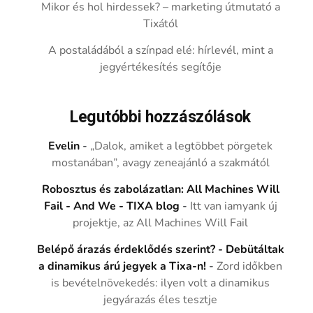
Mikor és hol hirdessek? – marketing útmutató a
Tixától
A postaládából a színpad elé: hírlevél, mint a
jegyértékesítés segítője
Legutóbbi hozzászólások
Evelin
-
„Dalok, amiket a legtöbbet pörgetek
mostanában”, avagy zeneajánló a szakmától
Robosztus és zabolázatlan: All Machines Will
Fail - And We - TIXA blog
-
Itt van iamyank új
projektje, az All Machines Will Fail
Belépő árazás érdeklődés szerint? - Debütáltak
a dinamikus árú jegyek a Tixa-n!
-
Zord időkben
is bevételnövekedés: ilyen volt a dinamikus
jegyárazás éles tesztje