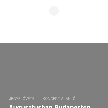
JEGYELŐVÉTEL
KONCERT AJÁNLÓ
Augusztusban Budapesten