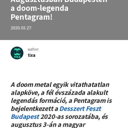
a doom-legenda
Pentagram!
2020.03.27.
author:
tixa
Augusztusban Budapesten a doom-lege
A doom metal egyik vitathatatlan
alapköve, a fél évszázada alakult
legendás formáció, a Pentagram is
bejelentkezett a
Desszert Feszt
Budapest
2020-as sorozatába, és
augusztus 3-án a magyar