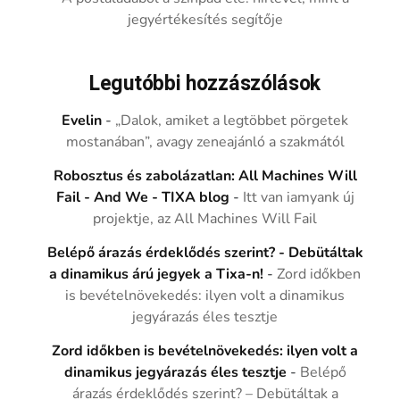
jegyértékesítés segítője
Legutóbbi hozzászólások
Evelin
-
„Dalok, amiket a legtöbbet pörgetek
mostanában”, avagy zeneajánló a szakmától
Robosztus és zabolázatlan: All Machines Will
Fail - And We - TIXA blog
-
Itt van iamyank új
projektje, az All Machines Will Fail
Belépő árazás érdeklődés szerint? - Debütáltak
a dinamikus árú jegyek a Tixa-n!
-
Zord időkben
is bevételnövekedés: ilyen volt a dinamikus
jegyárazás éles tesztje
Zord időkben is bevételnövekedés: ilyen volt a
dinamikus jegyárazás éles tesztje
-
Belépő
árazás érdeklődés szerint? – Debütáltak a