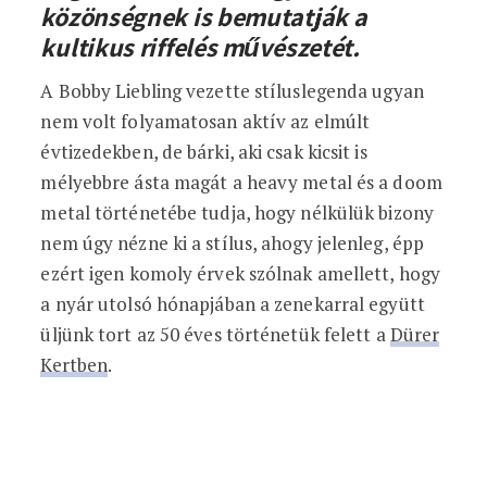
közönségnek is bemutatják a
kultikus riffelés művészetét.
A Bobby Liebling vezette stíluslegenda ugyan
nem volt folyamatosan aktív az elmúlt
évtizedekben, de bárki, aki csak kicsit is
mélyebbre ásta magát a heavy metal és a doom
metal történetébe tudja, hogy nélkülük bizony
nem úgy nézne ki a stílus, ahogy jelenleg, épp
ezért igen komoly érvek szólnak amellett, hogy
a nyár utolsó hónapjában a zenekarral együtt
üljünk tort az 50 éves történetük felett a
Dürer
Kertben
.