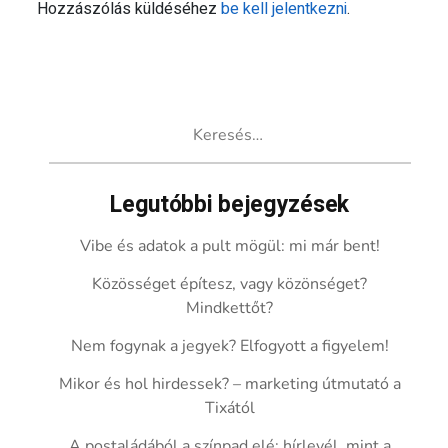
Hozzászólás küldéséhez
be kell jelentkezni
.
Keresés:
Legutóbbi bejegyzések
Vibe és adatok a pult mögül: mi már bent!
Közösséget építesz, vagy közönséget?
Mindkettőt?
Nem fogynak a jegyek? Elfogyott a figyelem!
Mikor és hol hirdessek? – marketing útmutató a
Tixától
A postaládából a színpad elé: hírlevél, mint a