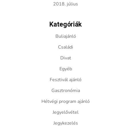
2018. július
Kategóriák
Buliajánló
Családi
Divat
Egyéb
Fesztivál ajánló
Gasztronómia
Hétvégi program ajánló
Jegyelővétel
Jegykezelés