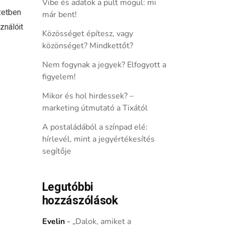
Vibe és adatok a pult mögül: mi
zetben
már bent!
ználóit
Közösséget építesz, vagy
közönséget? Mindkettőt?
Nem fogynak a jegyek? Elfogyott a
figyelem!
Mikor és hol hirdessek? –
marketing útmutató a Tixától
A postaládából a színpad elé:
hírlevél, mint a jegyértékesítés
segítője
Legutóbbi
hozzászólások
Evelin
-
„Dalok, amiket a