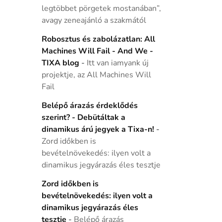
legtöbbet pörgetek mostanában”,
avagy zeneajánló a szakmától
Robosztus és zabolázatlan: All
Machines Will Fail - And We -
TIXA blog
-
Itt van iamyank új
projektje, az All Machines Will
Fail
Belépő árazás érdeklődés
szerint? - Debütáltak a
dinamikus árú jegyek a Tixa-n!
-
Zord időkben is
bevételnövekedés: ilyen volt a
dinamikus jegyárazás éles tesztje
Zord időkben is
bevételnövekedés: ilyen volt a
dinamikus jegyárazás éles
tesztje
-
Belépő árazás