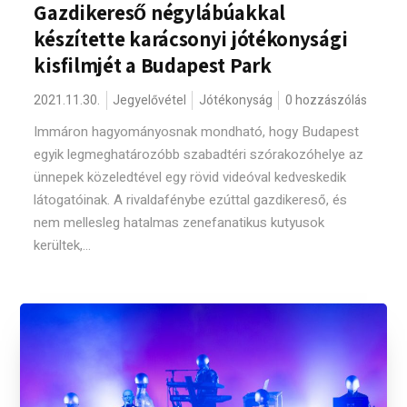
Gazdikereső négylábúakkal
készítette karácsonyi jótékonysági
kisfilmjét a Budapest Park
2021.11.30.
Jegyelővétel
Jótékonyság
0 hozzászólás
Immáron hagyományosnak mondható, hogy Budapest
egyik legmeghatározóbb szabadtéri szórakozóhelye az
ünnepek közeledtével egy rövid videóval kedveskedik
látogatóinak. A rivaldafénybe ezúttal gazdikereső, és
nem mellesleg hatalmas zenefanatikus kutyusok
kerültek,...