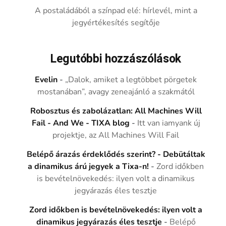
A postaládából a színpad elé: hírlevél, mint a
jegyértékesítés segítője
Legutóbbi hozzászólások
Evelin
-
„Dalok, amiket a legtöbbet pörgetek
mostanában”, avagy zeneajánló a szakmától
Robosztus és zabolázatlan: All Machines Will
Fail - And We - TIXA blog
-
Itt van iamyank új
projektje, az All Machines Will Fail
Belépő árazás érdeklődés szerint? - Debütáltak
a dinamikus árú jegyek a Tixa-n!
-
Zord időkben
is bevételnövekedés: ilyen volt a dinamikus
jegyárazás éles tesztje
Zord időkben is bevételnövekedés: ilyen volt a
dinamikus jegyárazás éles tesztje
-
Belépő