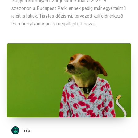
Nagyon komolyan szorgoskodik már a 2022-es
szezonon a Budapest Park, ennek pedig már egyértelmű
jeleit is látjuk. Tisztes dózisnyi, tervezett külföldi érkező
és már nyilvánosan is megvillantott hazai...
tixa