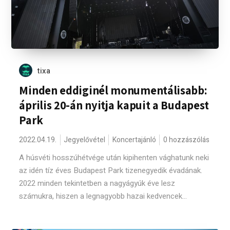
tixa
Minden eddiginél monumentálisabb:
április 20-án nyitja kapuit a Budapest
Park
2022.04.19.
Jegyelővétel
Koncertajánló
0 hozzászólás
A húsvéti hosszúhétvége után kipihenten vághatunk neki
az idén tíz éves Budapest Park tizenegyedik évadának.
2022 minden tekintetben a nagyágyúk éve lesz
számukra, hiszen a legnagyobb hazai kedvencek...