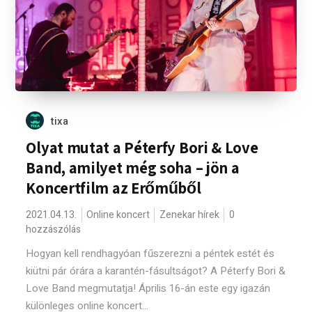
tixa
Olyat mutat a Péterfy Bori & Love
Band, amilyet még soha – jön a
Koncertfilm az Erőműből
2021.04.13.
Online koncert
Zenekar hírek
0
hozzászólás
Hogyan kell rendhagyóan fűszerezni a péntek estét és
kiütni pár órára a karantén-fásultságot? A Péterfy Bori &
Love Band megmutatja! Április 16-án este egy igazán
különleges online koncert...