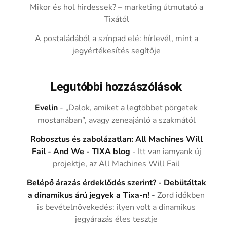
Mikor és hol hirdessek? – marketing útmutató a
Tixától
A postaládából a színpad elé: hírlevél, mint a
jegyértékesítés segítője
Legutóbbi hozzászólások
Evelin
-
„Dalok, amiket a legtöbbet pörgetek
mostanában”, avagy zeneajánló a szakmától
Robosztus és zabolázatlan: All Machines Will
Fail - And We - TIXA blog
-
Itt van iamyank új
projektje, az All Machines Will Fail
Belépő árazás érdeklődés szerint? - Debütáltak
a dinamikus árú jegyek a Tixa-n!
-
Zord időkben
is bevételnövekedés: ilyen volt a dinamikus
jegyárazás éles tesztje