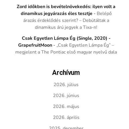
Zord időkben is bevételnövekedés: ilyen volt a
dinamikus jegyárazás éles tesztje
-
Belépő
árazás érdeklődés szerint? – Debütáltak a
dinamikus árú jegyek a Tixa-n!
Csak Egyetlen Lámpa Ég (Single, 2020) -
GrapefruitMoon
-
„Csak Egyetlen Lámpa Ég” –
megjelent a The Pontiac első magyar nyelvű dala
Archívum
2026. július
2026. június
2026. május
2026. április
2025. december