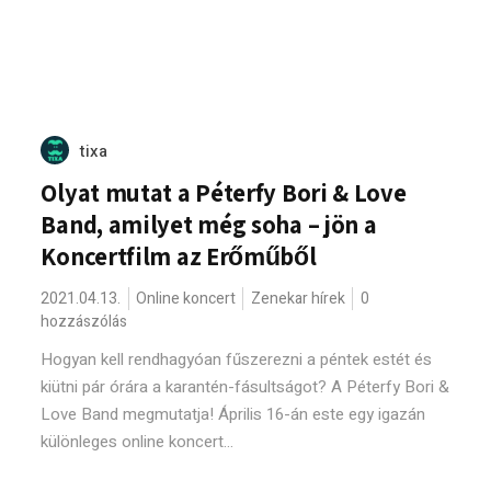
tixa
Olyat mutat a Péterfy Bori & Love
Band, amilyet még soha – jön a
Koncertfilm az Erőműből
2021.04.13.
Online koncert
Zenekar hírek
0
hozzászólás
Hogyan kell rendhagyóan fűszerezni a péntek estét és
kiütni pár órára a karantén-fásultságot? A Péterfy Bori &
Love Band megmutatja! Április 16-án este egy igazán
különleges online koncert...