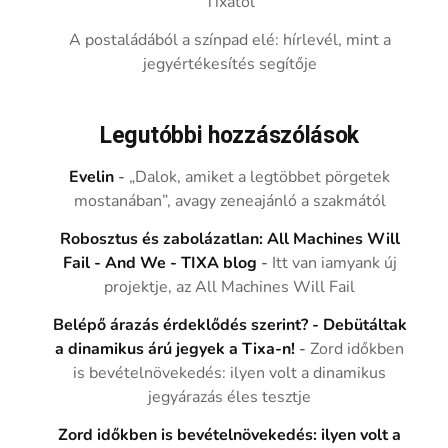
Tixától
A postaládából a színpad elé: hírlevél, mint a
jegyértékesítés segítője
Legutóbbi hozzászólások
Evelin
-
„Dalok, amiket a legtöbbet pörgetek
mostanában”, avagy zeneajánló a szakmától
Robosztus és zabolázatlan: All Machines Will
Fail - And We - TIXA blog
-
Itt van iamyank új
projektje, az All Machines Will Fail
Belépő árazás érdeklődés szerint? - Debütáltak
a dinamikus árú jegyek a Tixa-n!
-
Zord időkben
is bevételnövekedés: ilyen volt a dinamikus
jegyárazás éles tesztje
Zord időkben is bevételnövekedés: ilyen volt a