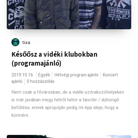
tixa
Későősz a vidéki klubokban
(programajánló)
2019.10.16.
Egyéb
Hétvégi program ajánló
Koncert
ajánló
0 hozzászólás
Nem csak a fővárosban, de a vidéki szórakozóhelyeken
is már javában megy hétről hétre a tánctér / dühöngő
befűtése, ennek apropóján pedig mi épp ideje, hogy a
körmére...