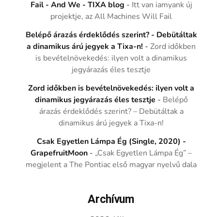
Fail - And We - TIXA blog
-
Itt van iamyank új
projektje, az All Machines Will Fail
Belépő árazás érdeklődés szerint? - Debütáltak
a dinamikus árú jegyek a Tixa-n!
-
Zord időkben
is bevételnövekedés: ilyen volt a dinamikus
jegyárazás éles tesztje
Zord időkben is bevételnövekedés: ilyen volt a
dinamikus jegyárazás éles tesztje
-
Belépő
árazás érdeklődés szerint? – Debütáltak a
dinamikus árú jegyek a Tixa-n!
Csak Egyetlen Lámpa Ég (Single, 2020) -
GrapefruitMoon
-
„Csak Egyetlen Lámpa Ég” –
megjelent a The Pontiac első magyar nyelvű dala
Archívum