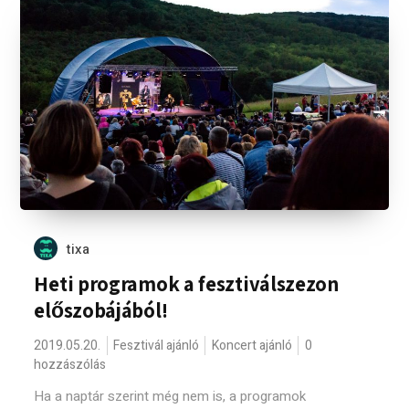
tixa
Heti programok a fesztiválszezon
előszobájából!
2019.05.20.
Fesztivál ajánló
Koncert ajánló
0
hozzászólás
Ha a naptár szerint még nem is, a programok