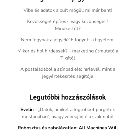
Vibe és adatok a pult mögül: mi már bent!
Közösséget építesz, vagy közönséget?
Mindkettőt?
Nem fogynak a jegyek? Elfogyott a figyelem!
Mikor és hol hirdessek? – marketing útmutató a
Tixától
A postaládából a színpad elé: hírlevél, mint a
jegyértékesítés segítője
Legutóbbi hozzászólások
Evelin
-
„Dalok, amiket a legtöbbet pörgetek
mostanában”, avagy zeneajánló a szakmától
Robosztus és zabolázatlan: All Machines Will