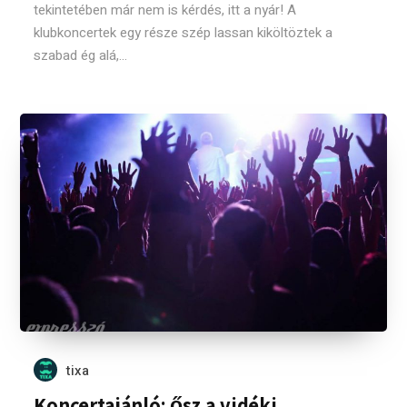
tekintetében már nem is kérdés, itt a nyár! A
klubkoncertek egy része szép lassan kiköltöztek a
szabad ég alá,...
tixa
Koncertajánló: ősz a vidéki