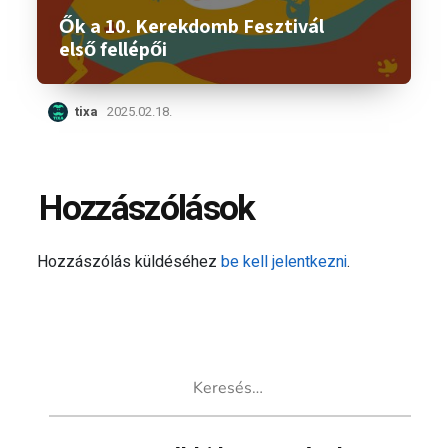
Ők a 10. Kerekdomb Fesztivál
első fellépői
tixa
2025.02.18.
Hozzászólások
Hozzászólás küldéséhez
be kell jelentkezni
.
Keresés: