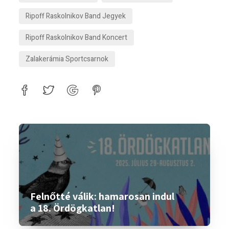
Ripoff Raskolnikov Band Jegyek
Ripoff Raskolnikov Band Koncert
Zalakerámia Sportcsarnok
Felnőtté válik: hamarosan indul
a 18. Ördögkatlan!