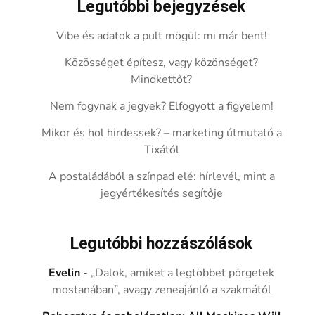
Legutóbbi bejegyzések
Vibe és adatok a pult mögül: mi már bent!
Közösséget építesz, vagy közönséget?
Mindkettőt?
Nem fogynak a jegyek? Elfogyott a figyelem!
Mikor és hol hirdessek? – marketing útmutató a
Tixától
A postaládából a színpad elé: hírlevél, mint a
jegyértékesítés segítője
Legutóbbi hozzászólások
Evelin
-
„Dalok, amiket a legtöbbet pörgetek
mostanában”, avagy zeneajánló a szakmától