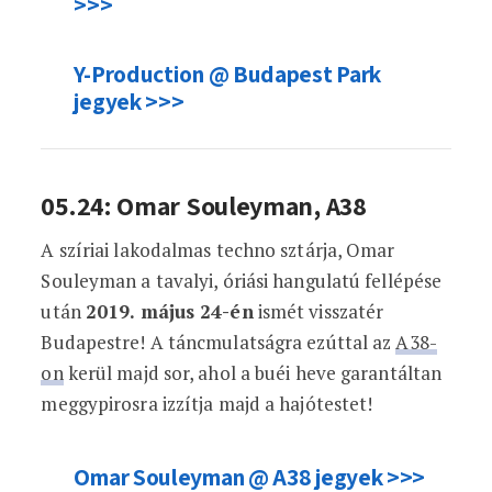
>>>
Y-Production @ Budapest Park
jegyek >>>
05.24: Omar Souleyman, A38
A szíriai lakodalmas techno sztárja, Omar
Souleyman a tavalyi, óriási hangulatú fellépése
után
2019. május 24-én
ismét visszatér
Budapestre! A táncmulatságra ezúttal az
A38-
on
kerül majd sor, ahol a buéi heve garantáltan
meggypirosra izzítja majd a hajótestet!
Omar Souleyman @ A38 jegyek >>>