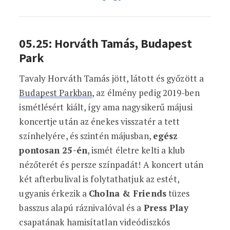
05.25: Horváth Tamás, Budapest
Park
Tavaly Horváth Tamás jött, látott és győzött a
Budapest Parkban
, az élmény pedig 2019-ben
ismétlésért kiált, így ama nagysikerű májusi
koncertje után az énekes visszatér a tett
színhelyére, és szintén májusban,
egész
pontosan 25-én
, ismét életre kelti a klub
nézőterét és persze színpadát! A koncert után
két afterbulival is folytathatjuk az estét,
ugyanis érkezik a
Cholna & Friends
tüzes
basszus alapú ráznivalóval és a
Press Play
csapatának hamisítatlan videódiszkós