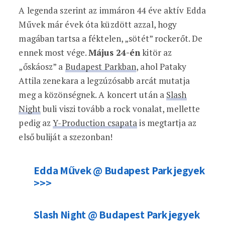
A legenda szerint az immáron 44 éve aktív Edda
Művek már évek óta küzdött azzal, hogy
magában tartsa a féktelen, „sötét” rockerőt. De
ennek most vége.
Május 24-én
kitör az
„őskáosz” a
Budapest Parkban
, ahol Pataky
Attila zenekara a legzúzósabb arcát mutatja
meg a közönségnek. A koncert után a
Slash
Night
buli viszi tovább a rock vonalat, mellette
pedig az
Y-Production csapata
is megtartja az
első buliját a szezonban!
Edda Művek @ Budapest Park jegyek
>>>
Slash Night @ Budapest Park jegyek