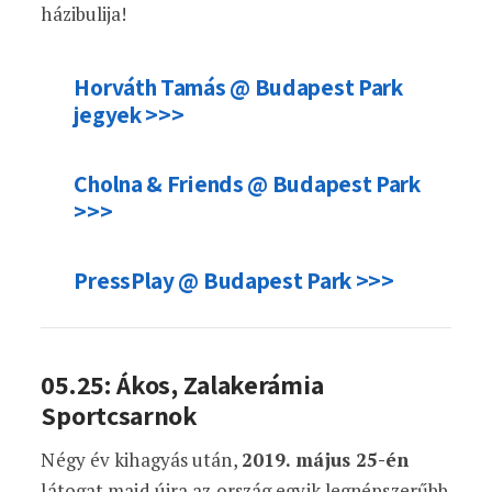
házibulija!
Horváth Tamás @ Budapest Park
jegyek >>>
Cholna & Friends @ Budapest Park
>>>
PressPlay @ Budapest Park >>>
05.25: Ákos, Zalakerámia
Sportcsarnok
Négy év kihagyás után,
2019. május 25-én
látogat majd újra az ország egyik legnépszerűbb