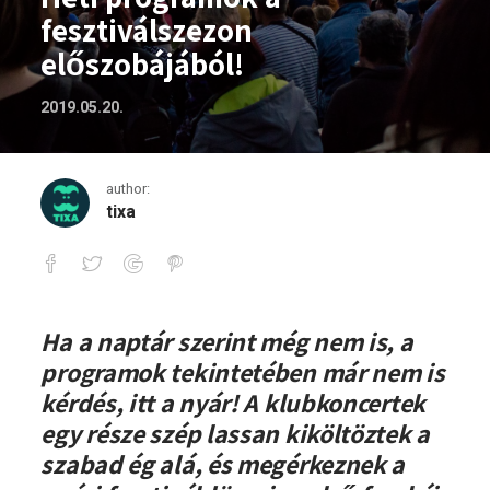
fesztiválszezon
előszobájából!
2019.05.20.
author:
tixa
Heti programok a fesztiválszezon elősz
Ha a naptár szerint még nem is, a
programok tekintetében már nem is
kérdés, itt a nyár! A klubkoncertek
egy része szép lassan kiköltöztek a
szabad ég alá, és megérkeznek a