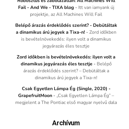
Robosztus és zabolázatlan: All Machines Will
Fail - And We - TIXA blog
-
Itt van iamyank új
projektje, az All Machines Will Fail
Belépő árazás érdeklődés szerint? - Debütáltak
a dinamikus árú jegyek a Tixa-n!
-
Zord időkben
is bevételnövekedés: ilyen volt a dinamikus
jegyárazás éles tesztje
Zord időkben is bevételnövekedés: ilyen volt a
dinamikus jegyárazás éles tesztje
-
Belépő
árazás érdeklődés szerint? – Debütáltak a
dinamikus árú jegyek a Tixa-n!
Csak Egyetlen Lámpa Ég (Single, 2020) -
GrapefruitMoon
-
„Csak Egyetlen Lámpa Ég” –
megjelent a The Pontiac első magyar nyelvű dala
Archívum