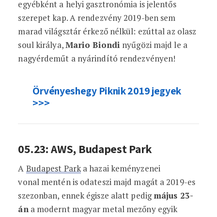
egyébként a helyi gasztronómia is jelentős
szerepet kap. A rendezvény 2019-ben sem
marad világsztár érkező nélkül: ezúttal az olasz
soul királya,
Mario Biondi
nyűgözi majd le a
nagyérdeműt a nyárindító rendezvényen!
Örvényeshegy Piknik 2019 jegyek
>>>
05.23: AWS, Budapest Park
A
Budapest Park
a hazai keményzenei
vonal mentén is odateszi majd magát a 2019-es
szezonban, ennek égisze alatt pedig
május 23-
án
a modernt magyar metal mezőny egyik