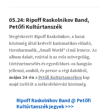
05.24: Ripoff Raskolnikov Band,
Petőfi Kultúrtanszék
Megérkezett Ripoff Raskolnikov, a hazai
közönség által kedvelt karizmatikus előadó,
tizenharmadik, „Small World” című lemeze. Az
album dalait, ezúttal is az erős szövegvilág,
történetmesélés és egyedi blues-os hangzás
jellemzi, amiből, és persze a régi dalokból,
május 24-én
a
Petőfi Kultúrtanszéken
kap
majd ízelítőt a székesfehérvári közönség.
Ripoff Raskolnikov Band @ Petőfi
Kultúrtanszék jegyek >>>