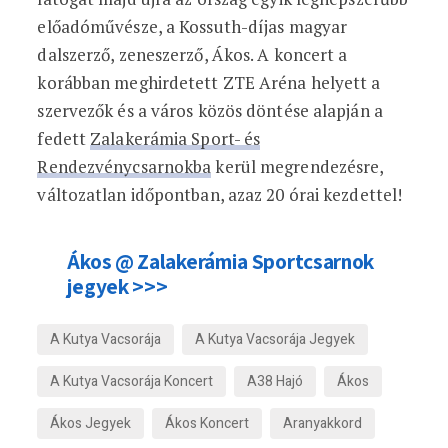
előadóművésze, a Kossuth-díjas magyar
dalszerző, zeneszerző, Ákos. A koncert a
korábban meghirdetett ZTE Aréna helyett a
szervezők és a város közös döntése alapján a
fedett
Zalakerámia Sport- és
Rendezvénycsarnokba
kerül megrendezésre,
változatlan időpontban, azaz 20 órai kezdettel!
Ákos @ Zalakerámia Sportcsarnok
jegyek >>>
A Kutya Vacsorája
A Kutya Vacsorája Jegyek
A Kutya Vacsorája Koncert
A38 Hajó
Ákos
Ákos Jegyek
Ákos Koncert
Aranyakkord