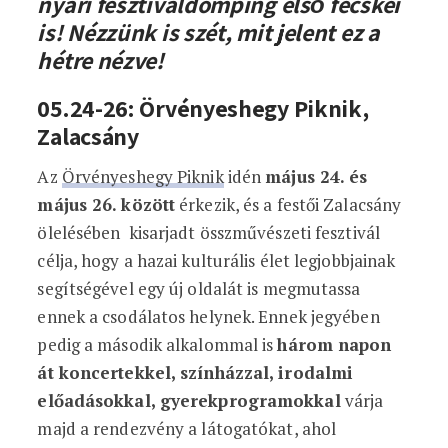
nyári fesztiváldömping első fecskéi
is! Nézzünk is szét, mit jelent ez a
hétre nézve!
05.24-26: Örvényeshegy Piknik,
Zalacsány
Az
Örvényeshegy Piknik
idén
május 24. és
május 26. között
érkezik, és a festői Zalacsány
ölelésében kisarjadt összművészeti fesztivál
célja, hogy a hazai kulturális élet legjobbjainak
segítségével egy új oldalát is megmutassa
ennek a csodálatos helynek. Ennek jegyében
pedig a második alkalommal is
három napon
át koncertekkel, színházzal, irodalmi
előadásokkal, gyerekprogramokkal
várja
majd a rendezvény a látogatókat, ahol