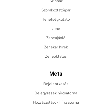
Színház
Szórakoztatóipar
Tehetségkutató
zene
Zeneajánló
Zenekar hírek
Zeneoktatás
Meta
Bejelentkezés
Bejegyzések hírcsatorna
Hozzászólások hírcsatorna