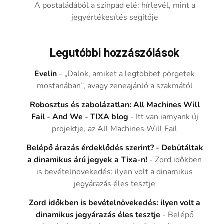
A postaládából a színpad elé: hírlevél, mint a
jegyértékesítés segítője
Legutóbbi hozzászólások
Evelin
-
„Dalok, amiket a legtöbbet pörgetek
mostanában”, avagy zeneajánló a szakmától
Robosztus és zabolázatlan: All Machines Will
Fail - And We - TIXA blog
-
Itt van iamyank új
projektje, az All Machines Will Fail
Belépő árazás érdeklődés szerint? - Debütáltak
a dinamikus árú jegyek a Tixa-n!
-
Zord időkben
is bevételnövekedés: ilyen volt a dinamikus
jegyárazás éles tesztje
Zord időkben is bevételnövekedés: ilyen volt a
dinamikus jegyárazás éles tesztje
-
Belépő