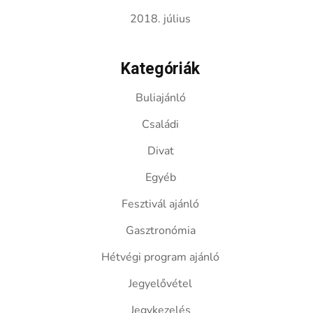
2018. július
Kategóriák
Buliajánló
Családi
Divat
Egyéb
Fesztivál ajánló
Gasztronómia
Hétvégi program ajánló
Jegyelővétel
Jegykezelés