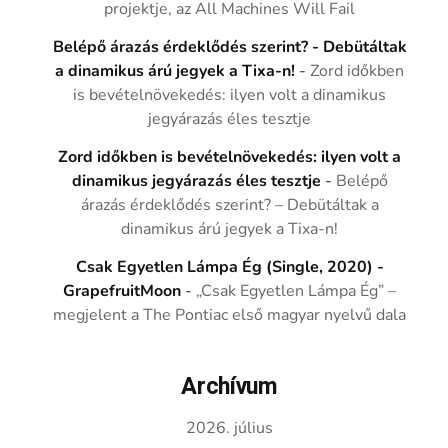
projektje, az All Machines Will Fail
Belépő árazás érdeklődés szerint? - Debütáltak
a dinamikus árú jegyek a Tixa-n!
-
Zord időkben
is bevételnövekedés: ilyen volt a dinamikus
jegyárazás éles tesztje
Zord időkben is bevételnövekedés: ilyen volt a
dinamikus jegyárazás éles tesztje
-
Belépő
árazás érdeklődés szerint? – Debütáltak a
dinamikus árú jegyek a Tixa-n!
Csak Egyetlen Lámpa Ég (Single, 2020) -
GrapefruitMoon
-
„Csak Egyetlen Lámpa Ég” –
megjelent a The Pontiac első magyar nyelvű dala
Archívum
2026. július