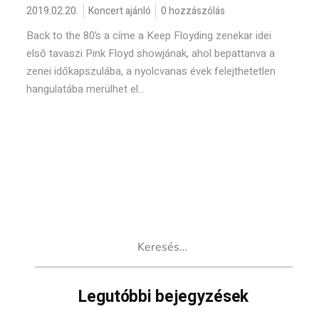
2019.02.20.
Koncert ajánló
0 hozzászólás
Back to the 80’s a címe a Keep Floyding zenekar idei
első tavaszi Pink Floyd showjának, ahol bepattanva a
zenei időkapszulába, a nyolcvanas évek felejthetetlen
hangulatába merülhet el...
Keresés:
Legutóbbi bejegyzések