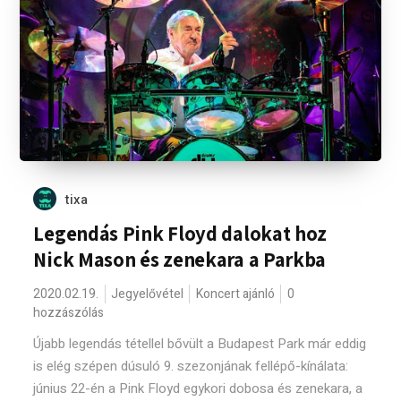
tixa
Legendás Pink Floyd dalokat hoz
Nick Mason és zenekara a Parkba
2020.02.19.
Jegyelővétel
Koncert ajánló
0
hozzászólás
Újabb legendás tétellel bővült a Budapest Park már eddig
is elég szépen dúsuló 9. szezonjának fellépő-kínálata:
június 22-én a Pink Floyd egykori dobosa és zenekara, a