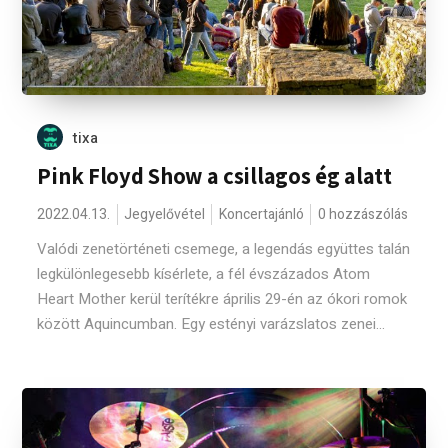
tixa
Pink Floyd Show a csillagos ég alatt
2022.04.13.
Jegyelővétel
Koncertajánló
0 hozzászólás
Valódi zenetörténeti csemege, a legendás együttes talán
legkülönlegesebb kísérlete, a fél évszázados Atom
Heart Mother kerül terítékre április 29-én az ókori romok
között Aquincumban. Egy estényi varázslatos zenei...