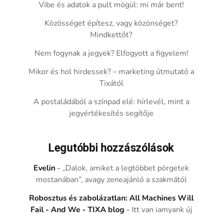
Vibe és adatok a pult mögül: mi már bent!
Közösséget építesz, vagy közönséget?
Mindkettőt?
Nem fogynak a jegyek? Elfogyott a figyelem!
Mikor és hol hirdessek? – marketing útmutató a
Tixától
A postaládából a színpad elé: hírlevél, mint a
jegyértékesítés segítője
Legutóbbi hozzászólások
Evelin
-
„Dalok, amiket a legtöbbet pörgetek
mostanában”, avagy zeneajánló a szakmától
Robosztus és zabolázatlan: All Machines Will
Fail - And We - TIXA blog
-
Itt van iamyank új