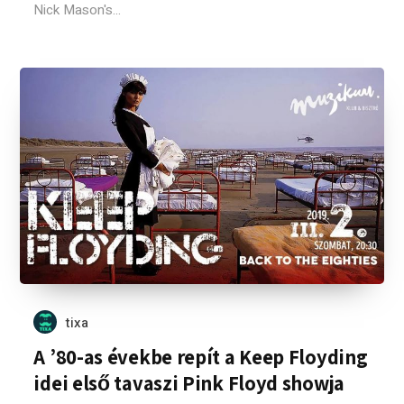
Nick Mason's...
tixa
A ’80-as évekbe repít a Keep Floyding
idei első tavaszi Pink Floyd showja