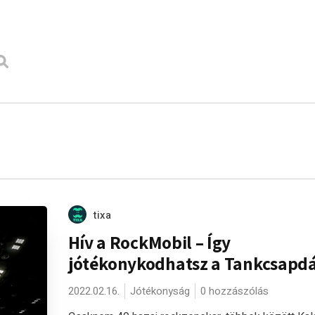
tixa
Hív a RockMobil – Így
jótékonykodhatsz a Tankcsapd
2022.02.16.
Jótékonyság
0 hozzászólás