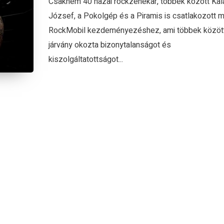
Csaknem 40 hazai rockzenekar, többek között Ka
József, a Pokolgép és a Piramis is csatlakozott m
RockMobil kezdeményezéshez, ami többek között
járvány okozta bizonytalanságot és
kiszolgáltatottságot...