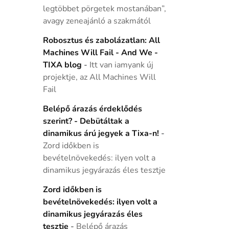
legtöbbet pörgetek mostanában”,
avagy zeneajánló a szakmától
Robosztus és zabolázatlan: All
Machines Will Fail - And We -
TIXA blog
-
Itt van iamyank új
projektje, az All Machines Will
Fail
Belépő árazás érdeklődés
szerint? - Debütáltak a
dinamikus árú jegyek a Tixa-n!
-
Zord időkben is
bevételnövekedés: ilyen volt a
dinamikus jegyárazás éles tesztje
Zord időkben is
bevételnövekedés: ilyen volt a
dinamikus jegyárazás éles
tesztje
-
Belépő árazás