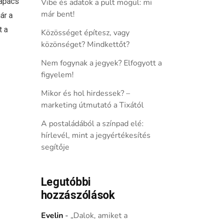
lapács
Vibe és adatok a pult mögül: mi
már bent!
ár a
 a
Közösséget építesz, vagy
közönséget? Mindkettőt?
Nem fogynak a jegyek? Elfogyott a
figyelem!
Mikor és hol hirdessek? –
marketing útmutató a Tixától
A postaládából a színpad elé:
hírlevél, mint a jegyértékesítés
segítője
Legutóbbi
hozzászólások
Evelin
-
„Dalok, amiket a