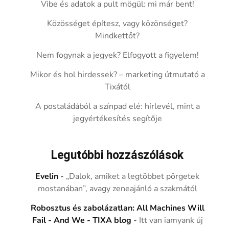
Vibe és adatok a pult mögül: mi már bent!
Közösséget építesz, vagy közönséget?
Mindkettőt?
Nem fogynak a jegyek? Elfogyott a figyelem!
Mikor és hol hirdessek? – marketing útmutató a
Tixától
A postaládából a színpad elé: hírlevél, mint a
jegyértékesítés segítője
Legutóbbi hozzászólások
Evelin
-
„Dalok, amiket a legtöbbet pörgetek
mostanában”, avagy zeneajánló a szakmától
Robosztus és zabolázatlan: All Machines Will
Fail - And We - TIXA blog
-
Itt van iamyank új