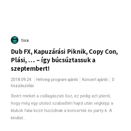
tixa
Dub FX, Kapuzárási Piknik, Copy Con,
Plási, … – így búcsúztassuk a
szeptembert!
2018.09.24.
Hétvégi program ajánló
Koncert ajánló
0
hozzászólás
Beért minket a csillagászati ősz, ez pedig azt jelenti,
hogy még egy utolsó szabadtéri hajrá után végképp a
klubok falai közé húzódnak a koncertek és party-k. A
kínálat...