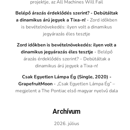
projektje, az All Machines Will Fail
Belépő árazás érdeklődés szerint? - Debütáltak
a dinamikus árú jegyek a Tixa-n!
-
Zord időkben
is bevételnövekedés: ilyen volt a dinamikus
jegyárazás éles tesztje
Zord időkben is bevételnövekedés: ilyen volt a
dinamikus jegyárazás éles tesztje
-
Belépő
árazás érdeklődés szerint? – Debütáltak a
dinamikus árú jegyek a Tixa-n!
Csak Egyetlen Lámpa Ég (Single, 2020) -
GrapefruitMoon
-
„Csak Egyetlen Lámpa Ég” –
megjelent a The Pontiac első magyar nyelvű dala
Archívum
2026. július