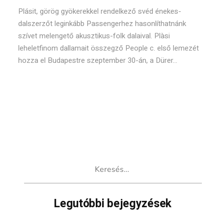
Plásit, görög gyökerekkel rendelkező svéd énekes-
dalszerzőt leginkább Passengerhez hasonlíthatnánk
szívet melengető akusztikus-folk dalaival. Plàsi
leheletfinom dallamait összegző People c. első lemezét
hozza el Budapestre szeptember 30-án, a Dürer...
Keresés:
Legutóbbi bejegyzések