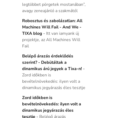
legtöbbet pörgetek mostanában”,
avagy zeneajánló a szakmától
Robosztus és zabolázatlan: All
Machines Will Fail - And We -
TIXA blog
-
Itt van iamyank új
projektje, az All Machines Will
Fail
Belépő árazás érdeklődés
szerint? - Debütáltak a
dinamikus árú jegyek a Tixa-n!
-
Zord időkben is
bevételnövekedés: ilyen volt a
dinamikus jegyárazás éles tesztje
Zord időkben is
bevételnövekedés: ilyen volt a
dinamikus jegyárazás éles
tesztje
-
Belépő árazás