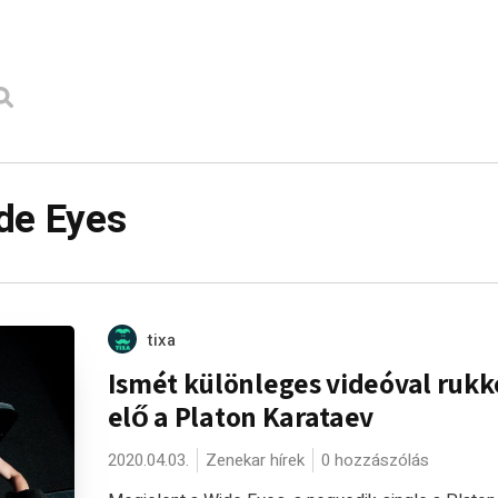
de Eyes
tixa
Ismét különleges videóval rukk
elő a Platon Karataev
2020.04.03.
Zenekar hírek
0 hozzászólás