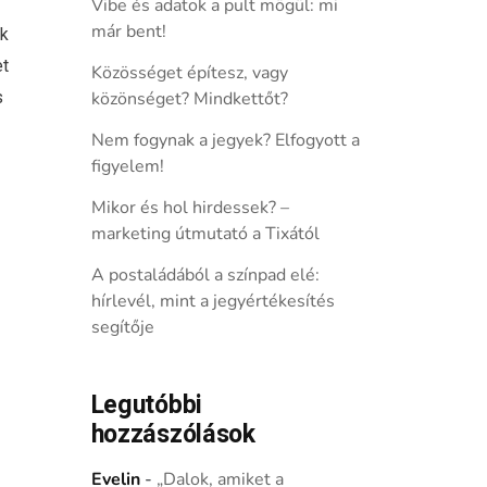
Vibe és adatok a pult mögül: mi
már bent!
ik
et
Közösséget építesz, vagy
s
közönséget? Mindkettőt?
Nem fogynak a jegyek? Elfogyott a
figyelem!
Mikor és hol hirdessek? –
marketing útmutató a Tixától
A postaládából a színpad elé:
hírlevél, mint a jegyértékesítés
segítője
Legutóbbi
hozzászólások
Evelin
-
„Dalok, amiket a