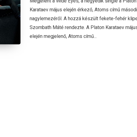
Megjelent a Wide Eyes, a negyedik single a Platon
Karataev május elején érkező, Atoms című másod
nagylemezéről. A hozzá készült fekete-fehér klip
Szombath Máté rendezte. A Platon Karataev máju
elején megjelenő, Atoms című...