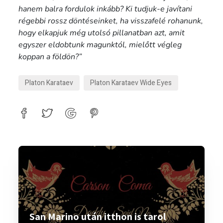
hanem balra fordulok inkább? Ki tudjuk-e javítani
régebbi rossz döntéseinket, ha visszafelé rohanunk,
hogy elkapjuk még utolsó pillanatban azt, amit
egyszer eldobtunk magunktól, mielőtt végleg
koppan a földön?”
Platon Karataev
Platon Karataev Wide Eyes
San Marino után itthon is tarol