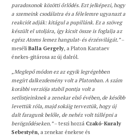
paradoxonok közötti őrlődés. Ezt jelképezi, hogy
a szemeink csodálatra és a félelemre ugyanazt a
reakciót adják: kitágul a pupillánk. Ez a szöveg
készült el utoljára, így kicsit össze is foglalja az
egész Atoms lemez hangulat- és érzésvilágát.”
–
meséli
Balla Gergely
, a Platon Karataev
énekes-gitárosa az új dalról.
„Meglepő módon ez az egyik legrégebben
megírt dalkezdemény volt a Platonban. A szám
korábbi verziója stabil pontja volt a
setlistjeinknek a zenekar első évében, de később
levettük róla, majd sokáig terveztük, hogy új
dalt faragunk belőle, de nehéz volt túllépni a
berögződéseken.”
– teszi hozzá
Czakó-Kuraly
Sebestyén
, a zenekar énekese és