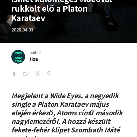
rukkolt elő a Platon
Karataev
2020.04.03.
author:
tixa
Ismét különleges videóval rukkolt elő 
Megjelent a Wide Eyes, a negyedik
single a Platon Karataev május
elején érkező, Atoms című második
nagylemezéről. A hozzá készült
fekete-fehér klipet Szombath Máté