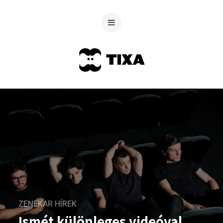
ZENEKAR HÍREK
Ismét különleges videóval