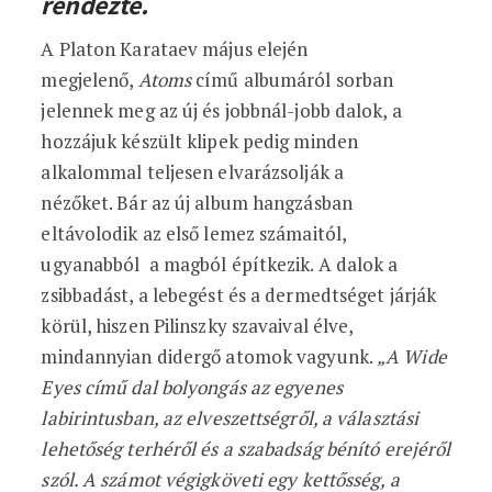
rendezte.
A Platon Karataev május elején
megjelenő,
Atoms
című albumáról sorban
jelennek meg az új és jobbnál-jobb dalok, a
hozzájuk készült klipek pedig minden
alkalommal teljesen elvarázsolják a
nézőket. Bár az új album hangzásban
eltávolodik az első lemez számaitól,
ugyanabból a magból építkezik. A dalok a
zsibbadást, a lebegést és a dermedtséget járják
körül, hiszen Pilinszky szavaival élve,
mindannyian didergő atomok vagyunk.
„A Wide
Eyes című dal bolyongás az egyenes
labirintusban, az elveszettségről, a választási
lehetőség terhéről és a szabadság bénító erejéről
szól. A számot végigköveti egy kettősség, a