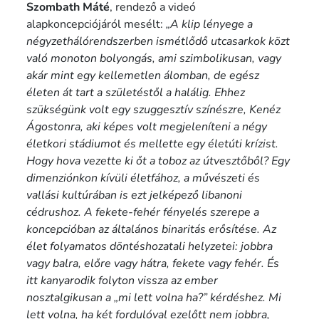
Szombath Máté
, rendező a videó
alapkoncepciójáról mesélt:
„A klip lényege a
négyzethálórendszerben ismétlődő utcasarkok közt
való monoton bolyongás, ami szimbolikusan, vagy
akár mint egy kellemetlen álomban, de egész
életen át tart a születéstől a halálig. Ehhez
szükségünk volt egy szuggesztív színészre, Kenéz
Ágostonra, aki képes volt megjeleníteni a négy
életkori stádiumot és mellette egy életúti krízist.
Hogy hova vezette ki őt a toboz az útvesztőből? Egy
dimenziónkon kívüli életfához, a művészeti és
vallási kultúrában is ezt jelképező libanoni
cédrushoz. A fekete-fehér fényelés szerepe a
koncepcióban az általános binaritás erősítése. Az
élet folyamatos döntéshozatali helyzetei: jobbra
vagy balra, előre vagy hátra, fekete vagy fehér. És
itt kanyarodik folyton vissza az ember
nosztalgikusan a „mi lett volna ha?” kérdéshez. Mi
lett volna, ha két fordulóval ezelőtt nem jobbra,