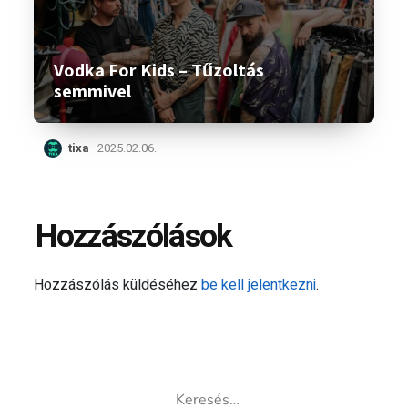
Vodka For Kids – Tűzoltás
semmivel
tixa
2025.02.06.
Hozzászólások
Hozzászólás küldéséhez
be kell jelentkezni
.
Keresés: