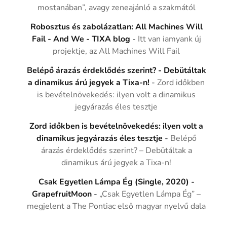
mostanában”, avagy zeneajánló a szakmától
Robosztus és zabolázatlan: All Machines Will
Fail - And We - TIXA blog
-
Itt van iamyank új
projektje, az All Machines Will Fail
Belépő árazás érdeklődés szerint? - Debütáltak
a dinamikus árú jegyek a Tixa-n!
-
Zord időkben
is bevételnövekedés: ilyen volt a dinamikus
jegyárazás éles tesztje
Zord időkben is bevételnövekedés: ilyen volt a
dinamikus jegyárazás éles tesztje
-
Belépő
árazás érdeklődés szerint? – Debütáltak a
dinamikus árú jegyek a Tixa-n!
Csak Egyetlen Lámpa Ég (Single, 2020) -
GrapefruitMoon
-
„Csak Egyetlen Lámpa Ég” –
megjelent a The Pontiac első magyar nyelvű dala