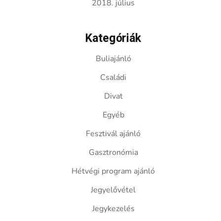
2018. július
Kategóriák
Buliajánló
Családi
Divat
Egyéb
Fesztivál ajánló
Gasztronómia
Hétvégi program ajánló
Jegyelővétel
Jegykezelés