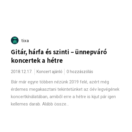
tixa
Gitár, hárfa és szinti – ünnepváró
koncertek a hétre
2018.12.17.
Koncert ajánló
0 hozzászólás
Bár már egyre többen nézünk 2019 felé, azért még
érdemes megakasztani tekintetünket az óév legvégének
koncertkínálatában, amiből erre a hétre is kijut pár igen
kellemes darab. Alább össze...