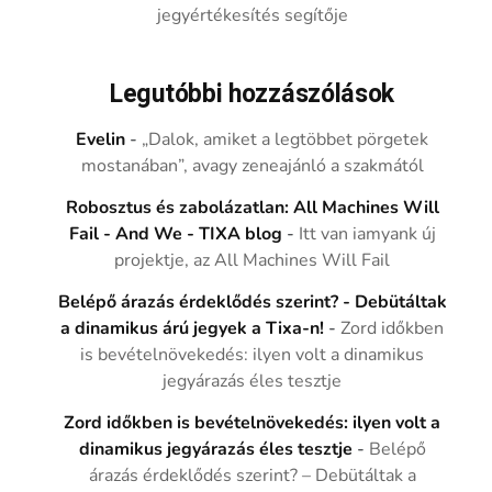
jegyértékesítés segítője
Legutóbbi hozzászólások
Evelin
-
„Dalok, amiket a legtöbbet pörgetek
mostanában”, avagy zeneajánló a szakmától
Robosztus és zabolázatlan: All Machines Will
Fail - And We - TIXA blog
-
Itt van iamyank új
projektje, az All Machines Will Fail
Belépő árazás érdeklődés szerint? - Debütáltak
a dinamikus árú jegyek a Tixa-n!
-
Zord időkben
is bevételnövekedés: ilyen volt a dinamikus
jegyárazás éles tesztje
Zord időkben is bevételnövekedés: ilyen volt a
dinamikus jegyárazás éles tesztje
-
Belépő
árazás érdeklődés szerint? – Debütáltak a