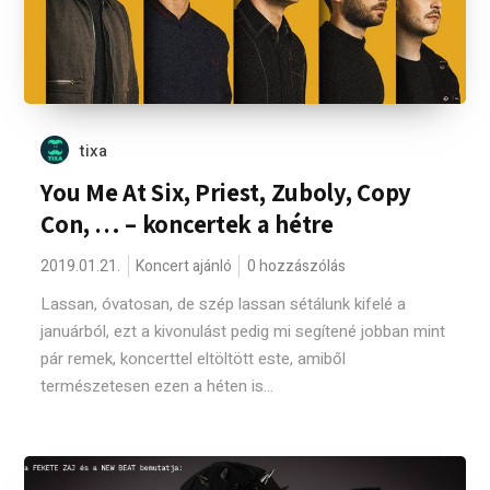
tixa
You Me At Six, Priest, Zuboly, Copy
Con, … – koncertek a hétre
2019.01.21.
Koncert ajánló
0 hozzászólás
Lassan, óvatosan, de szép lassan sétálunk kifelé a
januárból, ezt a kivonulást pedig mi segítené jobban mint
pár remek, koncerttel eltöltött este, amiből
természetesen ezen a héten is...