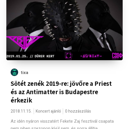
tixa
Sötét zenék 2019-re: jövőre a Priest
és az Antimatter is Budapestre
érkezik
2018.11.15.
Koncert ajánló
0 hozzászólás
Az idén nyáron visszatért Fekete Zaj fesztivál csapata
nem pihen szezonon kívül sem, és sorra állítja