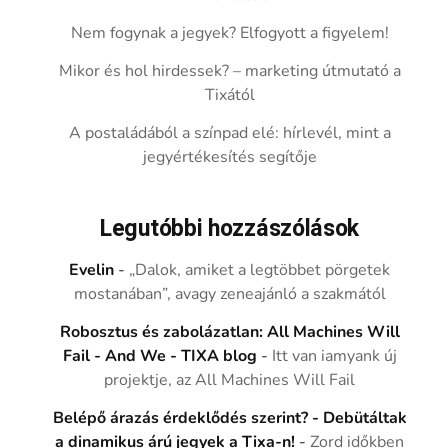
Nem fogynak a jegyek? Elfogyott a figyelem!
Mikor és hol hirdessek? – marketing útmutató a
Tixától
A postaládából a színpad elé: hírlevél, mint a
jegyértékesítés segítője
Legutóbbi hozzászólások
Evelin
-
„Dalok, amiket a legtöbbet pörgetek
mostanában”, avagy zeneajánló a szakmától
Robosztus és zabolázatlan: All Machines Will
Fail - And We - TIXA blog
-
Itt van iamyank új
projektje, az All Machines Will Fail
Belépő árazás érdeklődés szerint? - Debütáltak
a dinamikus árú jegyek a Tixa-n!
-
Zord időkben