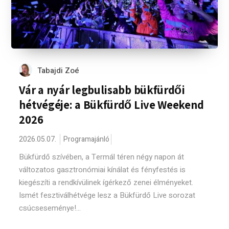
Tabajdi Zoé
Vár a nyár legbulisabb bükfürdői
hétvégéje: a Bükfürdő Live Weekend
2026
2026.05.07.
Programajánló
Bükfürdő szívében, a Termál téren négy napon át
változatos gasztronómiai kínálat és fényfestés is
kiegészíti a rendkívülinek ígérkező zenei élményeket.
Ismét fesztiválhétvége lesz a Bükfürdő Live sorozat
csúcseseménye!...