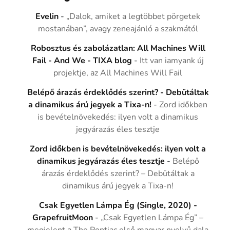
Evelin
-
„Dalok, amiket a legtöbbet pörgetek
mostanában”, avagy zeneajánló a szakmától
Robosztus és zabolázatlan: All Machines Will
Fail - And We - TIXA blog
-
Itt van iamyank új
projektje, az All Machines Will Fail
Belépő árazás érdeklődés szerint? - Debütáltak
a dinamikus árú jegyek a Tixa-n!
-
Zord időkben
is bevételnövekedés: ilyen volt a dinamikus
jegyárazás éles tesztje
Zord időkben is bevételnövekedés: ilyen volt a
dinamikus jegyárazás éles tesztje
-
Belépő
árazás érdeklődés szerint? – Debütáltak a
dinamikus árú jegyek a Tixa-n!
Csak Egyetlen Lámpa Ég (Single, 2020) -
GrapefruitMoon
-
„Csak Egyetlen Lámpa Ég” –