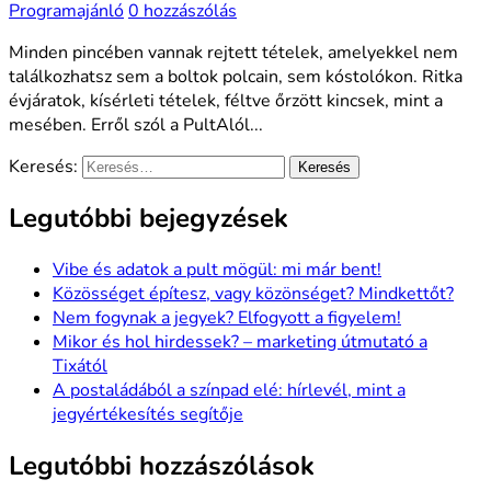
Programajánló
0 hozzászólás
Minden pincében vannak rejtett tételek, amelyekkel nem
találkozhatsz sem a boltok polcain, sem kóstolókon. Ritka
évjáratok, kísérleti tételek, féltve őrzött kincsek, mint a
mesében. Erről szól a PultAlól...
Keresés:
Legutóbbi bejegyzések
Vibe és adatok a pult mögül: mi már bent!
Közösséget építesz, vagy közönséget? Mindkettőt?
Nem fogynak a jegyek? Elfogyott a figyelem!
Mikor és hol hirdessek? – marketing útmutató a
Tixától
A postaládából a színpad elé: hírlevél, mint a
jegyértékesítés segítője
Legutóbbi hozzászólások