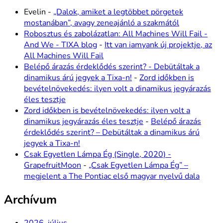
Evelin
-
„Dalok, amiket a legtöbbet pörgetek
mostanában”, avagy zeneajánló a szakmától
Robosztus és zabolázatlan: All Machines Will Fail -
And We - TIXA blog
-
Itt van iamyank új projektje, az
All Machines Will Fail
Belépő árazás érdeklődés szerint? - Debütáltak a
dinamikus árú jegyek a Tixa-n!
-
Zord időkben is
bevételnövekedés: ilyen volt a dinamikus jegyárazás
éles tesztje
Zord időkben is bevételnövekedés: ilyen volt a
dinamikus jegyárazás éles tesztje
-
Belépő árazás
érdeklődés szerint? – Debütáltak a dinamikus árú
jegyek a Tixa-n!
Csak Egyetlen Lámpa Ég (Single, 2020) -
GrapefruitMoon
-
„Csak Egyetlen Lámpa Ég” –
megjelent a The Pontiac első magyar nyelvű dala
Archívum
2026. július