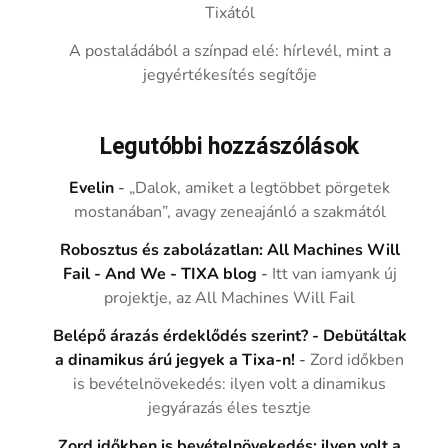
Tixától
A postaládából a színpad elé: hírlevél, mint a
jegyértékesítés segítője
Legutóbbi hozzászólások
Evelin
-
„Dalok, amiket a legtöbbet pörgetek
mostanában”, avagy zeneajánló a szakmától
Robosztus és zabolázatlan: All Machines Will
Fail - And We - TIXA blog
-
Itt van iamyank új
projektje, az All Machines Will Fail
Belépő árazás érdeklődés szerint? - Debütáltak
a dinamikus árú jegyek a Tixa-n!
-
Zord időkben
is bevételnövekedés: ilyen volt a dinamikus
jegyárazás éles tesztje
Zord időkben is bevételnövekedés: ilyen volt a