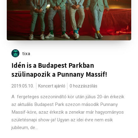
tixa
Idén is a Budapest Parkban
szülinapozik a Punnany Massif!
2019.05.10.
Koncert ajánló
0 hozzászólás
A fergeteges szezonindító kör után július 20-án érkezik
az aktuális Budapest Park szezon második Punnany
Massif-köre, azaz érkezik a zenekar már hagyományos
születésnapi show-ja! Ugyan az idei évre nem esik
jubileum, de...