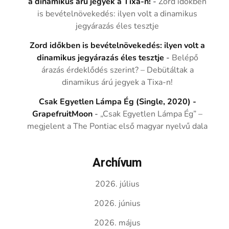
a dinamikus árú jegyek a Tixa-n!
-
Zord időkben
is bevételnövekedés: ilyen volt a dinamikus
jegyárazás éles tesztje
Zord időkben is bevételnövekedés: ilyen volt a
dinamikus jegyárazás éles tesztje
-
Belépő
árazás érdeklődés szerint? – Debütáltak a
dinamikus árú jegyek a Tixa-n!
Csak Egyetlen Lámpa Ég (Single, 2020) -
GrapefruitMoon
-
„Csak Egyetlen Lámpa Ég” –
megjelent a The Pontiac első magyar nyelvű dala
Archívum
2026. július
2026. június
2026. május