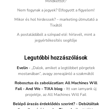
Mindkettőt?
Nem fogynak a jegyek? Elfogyott a figyelem!
Mikor és hol hirdessek? – marketing útmutató a
Tixától
A postaládából a színpad elé: hírlevél, mint a
jegyértékesítés segítője
Legutóbbi hozzászólások
Evelin
-
„Dalok, amiket a legtöbbet pörgetek
mostanában”, avagy zeneajánló a szakmától
Robosztus és zabolázatlan: All Machines Will
Fail - And We - TIXA blog
-
Itt van iamyank új
projektje, az All Machines Will Fail
Belépő árazás érdeklődés szerint? - Debütáltak