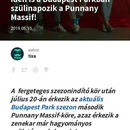
szülinapozik a Punnany
Massif!
2019.05.10.
author:
tixa
Idén is a Budapest Parkban szülinapozi
A fergeteges szezonindító kör után
július 20-án érkezik az
aktuális
Budapest Park szezon
második
Punnany Massif-köre, azaz érkezik a
zenekar már hagyományos