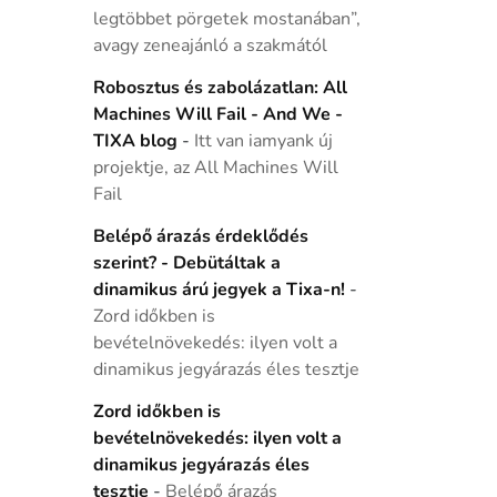
legtöbbet pörgetek mostanában”,
avagy zeneajánló a szakmától
Robosztus és zabolázatlan: All
Machines Will Fail - And We -
TIXA blog
-
Itt van iamyank új
projektje, az All Machines Will
Fail
Belépő árazás érdeklődés
szerint? - Debütáltak a
dinamikus árú jegyek a Tixa-n!
-
Zord időkben is
bevételnövekedés: ilyen volt a
dinamikus jegyárazás éles tesztje
Zord időkben is
bevételnövekedés: ilyen volt a
dinamikus jegyárazás éles
tesztje
-
Belépő árazás