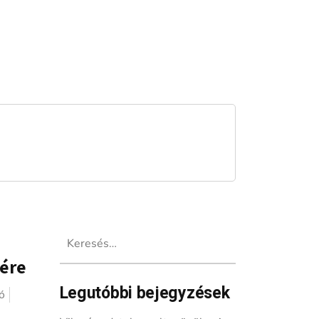
Keresés:
ére
Legutóbbi bejegyzések
ó