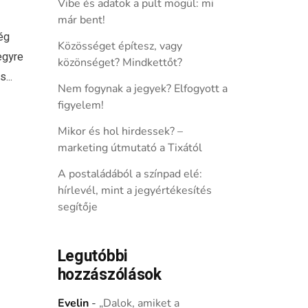
Vibe és adatok a pult mögül: mi
már bent!
ég
Közösséget építesz, vagy
egyre
közönséget? Mindkettőt?
...
Nem fogynak a jegyek? Elfogyott a
figyelem!
Mikor és hol hirdessek? –
marketing útmutató a Tixától
A postaládából a színpad elé:
hírlevél, mint a jegyértékesítés
segítője
Legutóbbi
hozzászólások
Evelin
-
„Dalok, amiket a