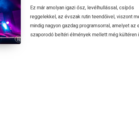
Ez már amolyan igazi ősz, levélhullással, csípős
reggelekkel, az évszak rutin teendőivel, viszont m
mindig nagyon gazdag programsorral, amelyet az 
szaporodó beltéri élmények mellett még kültéren is