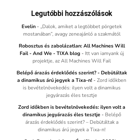
Legutóbbi hozzászólások
Evelin
-
„Dalok, amiket a legtöbbet pörgetek
mostanában”, avagy zeneajánló a szakmától
Robosztus és zabolázatlan: All Machines Will
Fail - And We - TIXA blog
-
Itt van iamyank új
projektje, az All Machines Will Fail
Belépő árazás érdeklődés szerint? - Debütáltak
a dinamikus árú jegyek a Tixa-n!
-
Zord időkben
is bevételnövekedés: ilyen volt a dinamikus
jegyárazás éles tesztje
Zord időkben is bevételnövekedés: ilyen volt a
dinamikus jegyárazás éles tesztje
-
Belépő
árazás érdeklődés szerint? – Debütáltak a
dinamikus árú jegyek a Tixa-n!