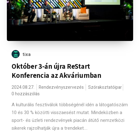
tixa
Október 3-án újra ReStart
Konferencia az Akváriumban
2024.08.27.
Rendezvényszervezés
Szórakoztatóipar
0 hozzászólás
A kulturális fesztiválok többségénél idén a látogatószám
10 és 30 % közötti visszaesést mutat. Mindeközben a
sport- és üzleti rendezvények piacán átütő nemzetközi
sikerek rajzolhatják újra a trendeket....