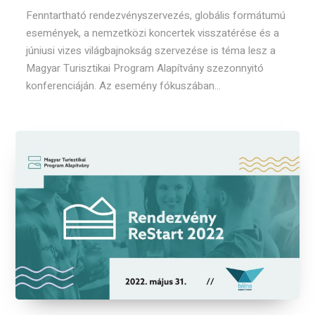
Fenntartható rendezvényszervezés, globális formátumú
események, a nemzetközi koncertek visszatérése és a
júniusi vizes világbajnokság szervezése is téma lesz a
Magyar Turisztikai Program Alapítvány szezonnyitó
konferenciáján. Az esemény fókuszában...