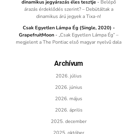
dinamikus jegyárazás éles tesztje
-
Belépő
árazás érdeklődés szerint? – Debütáltak a
dinamikus árú jegyek a Tixa-n!
Csak Egyetlen Lámpa Ég (Single, 2020) -
GrapefruitMoon
-
„Csak Egyetlen Lámpa Ég” –
megjelent a The Pontiac első magyar nyelvű dala
Archívum
2026. július
2026. június
2026. május
2026. április
2025. december
2025. október