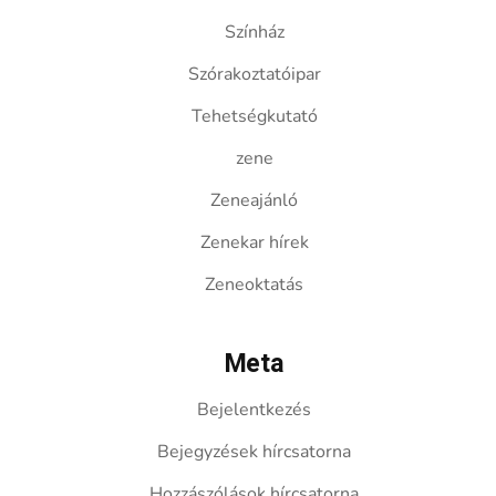
Színház
Szórakoztatóipar
Tehetségkutató
zene
Zeneajánló
Zenekar hírek
Zeneoktatás
Meta
Bejelentkezés
Bejegyzések hírcsatorna
Hozzászólások hírcsatorna