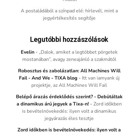
A postaládából a színpad elé: hírlevél, mint a
jegyértékesítés segítője
Legutóbbi hozzászólások
Evelin
-
„Dalok, amiket a legtöbbet pörgetek
mostanában”, avagy zeneajánló a szakmától
Robosztus és zabolázatlan: All Machines Will
Fail - And We - TIXA blog
-
Itt van iamyank új
projektje, az All Machines Will Fail
Belépő árazás érdeklődés szerint? - Debütáltak
a dinamikus árú jegyek a Tixa-n!
-
Zord időkben
is bevételnövekedés: ilyen volt a dinamikus
jegyárazás éles tesztje
Zord időkben is bevételnövekedés: ilyen volt a