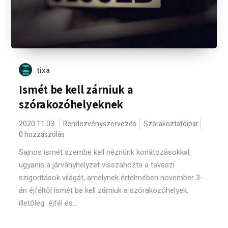
tixa
Ismét be kell zárniuk a
szórakozóhelyeknek
2020.11.03.
Rendezvényszervezés
Szórakoztatóipar
0 hozzászólás
Sajnos ismét szembe kell néznünk korlátozásokkal,
ugyanis a járványhelyzet visszahozta a tavaszi
szigorítások világát, amelynek értelmében november 3-
án éjféltől ismét be kell zárniuk a szórakozóhelyek,
illetőleg éjfél és...