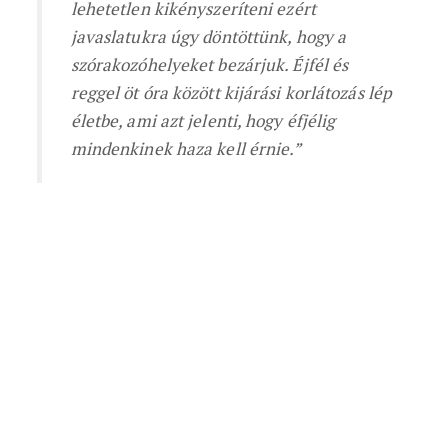
lehetetlen kikényszeríteni ezért
javaslatukra úgy döntöttünk, hogy a
szórakozóhelyeket bezárjuk.
Éjfél és
reggel öt óra között kijárási korlátozás lép
életbe, ami azt jelenti, hogy éfjélig
mindenkinek haza kell érnie.”