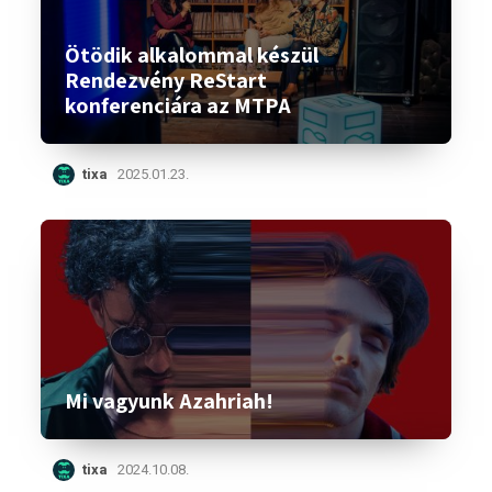
Ötödik alkalommal készül
Rendezvény ReStart
konferenciára az MTPA
tixa
2025.01.23.
Mi vagyunk Azahriah!
tixa
2024.10.08.