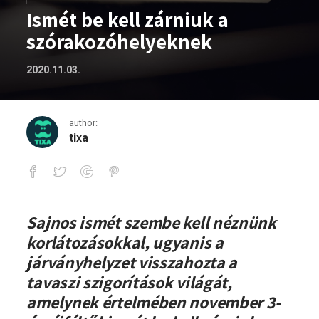
Ismét be kell zárniuk a
szórakozóhelyeknek
2020.11.03.
author:
tixa
Ismét be kell zárniuk a szórakozóhely
Sajnos ismét szembe kell néznünk
korlátozásokkal, ugyanis a
járványhelyzet visszahozta a
tavaszi szigorítások világát,
amelynek értelmében november 3-