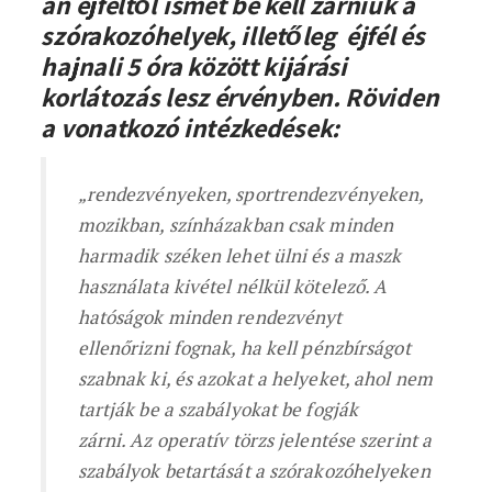
án éjféltől ismét be kell zárniuk a
szórakozóhelyek, illetőleg éjfél és
hajnali 5 óra között kijárási
korlátozás lesz érvényben. Röviden
a vonatkozó intézkedések:
„rendezvényeken, sportrendezvényeken,
mozikban, színházakban csak minden
harmadik széken lehet ülni és a maszk
használata kivétel nélkül kötelező. A
hatóságok minden rendezvényt
ellenőrizni fognak, ha kell pénzbírságot
szabnak ki, és azokat a helyeket, ahol nem
tartják be a szabályokat be fogják
zárni.
Az operatív törzs jelentése szerint a
szabályok betartását a szórakozóhelyeken