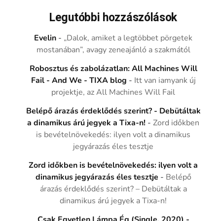
Legutóbbi hozzászólások
Evelin
-
„Dalok, amiket a legtöbbet pörgetek
mostanában”, avagy zeneajánló a szakmától
Robosztus és zabolázatlan: All Machines Will
Fail - And We - TIXA blog
-
Itt van iamyank új
projektje, az All Machines Will Fail
Belépő árazás érdeklődés szerint? - Debütáltak
a dinamikus árú jegyek a Tixa-n!
-
Zord időkben
is bevételnövekedés: ilyen volt a dinamikus
jegyárazás éles tesztje
Zord időkben is bevételnövekedés: ilyen volt a
dinamikus jegyárazás éles tesztje
-
Belépő
árazás érdeklődés szerint? – Debütáltak a
dinamikus árú jegyek a Tixa-n!
Csak Egyetlen Lámpa Ég (Single, 2020) -