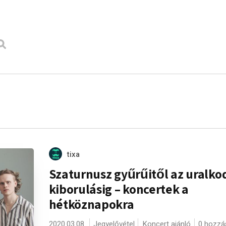
tixa
Szaturnusz gyűrűitől az uralko
kiborulásig – koncertek a
hétköznapokra
2020.03.08.
Jegyelővétel
Koncert ajánló
0 hozzá