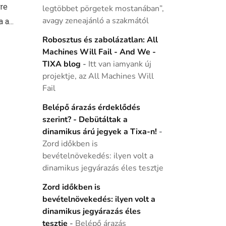
yre
legtöbbet pörgetek mostanában”,
avagy zeneajánló a szakmától
a...
Robosztus és zabolázatlan: All
Machines Will Fail - And We -
TIXA blog
-
Itt van iamyank új
projektje, az All Machines Will
Fail
Belépő árazás érdeklődés
szerint? - Debütáltak a
dinamikus árú jegyek a Tixa-n!
-
Zord időkben is
bevételnövekedés: ilyen volt a
dinamikus jegyárazás éles tesztje
Zord időkben is
bevételnövekedés: ilyen volt a
dinamikus jegyárazás éles
tesztje
-
Belépő árazás