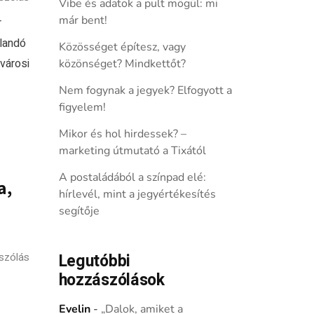
Vibe és adatok a pult mögül: mi
már bent!
r
llandó
Közösséget építesz, vagy
ővárosi
közönséget? Mindkettőt?
Nem fogynak a jegyek? Elfogyott a
figyelem!
Mikor és hol hirdessek? –
marketing útmutató a Tixától
A postaládából a színpad elé:
a,
hírlevél, mint a jegyértékesítés
segítője
szólás
Legutóbbi
hozzászólások
Evelin
-
„Dalok, amiket a