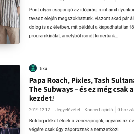
Pont olyan csapongó az időjárás, mint amit ilyenko
tavasz elején megszokhattunk, viszont akad pár á
dolog is az életben, mit például a kiapadhatatlan f
programkínálat, amelyből ismét kimertünk...
tixa
Papa Roach, Pixies, Tash Sultan
The Subways – és ez még csak a
kezdet!
2019.12.12.
Jegyelővétel
Koncert ajánló
0 hozzá
Boldog időket élnek a zenerajongók, ugyanis az év
végére csak úgy záporoznak a nemzetközi