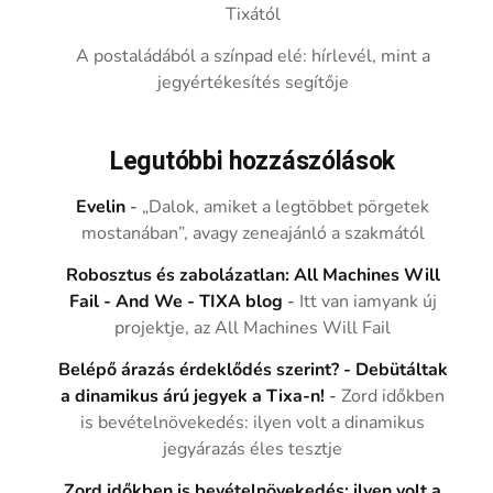
Tixától
A postaládából a színpad elé: hírlevél, mint a
jegyértékesítés segítője
Legutóbbi hozzászólások
Evelin
-
„Dalok, amiket a legtöbbet pörgetek
mostanában”, avagy zeneajánló a szakmától
Robosztus és zabolázatlan: All Machines Will
Fail - And We - TIXA blog
-
Itt van iamyank új
projektje, az All Machines Will Fail
Belépő árazás érdeklődés szerint? - Debütáltak
a dinamikus árú jegyek a Tixa-n!
-
Zord időkben
is bevételnövekedés: ilyen volt a dinamikus
jegyárazás éles tesztje
Zord időkben is bevételnövekedés: ilyen volt a