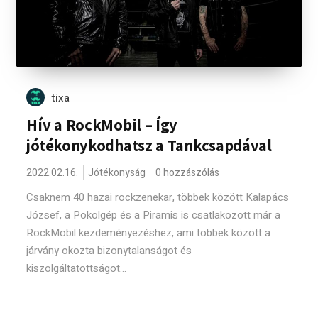
tixa
Hív a RockMobil – Így
jótékonykodhatsz a Tankcsapdával
2022.02.16.
Jótékonyság
0 hozzászólás
Csaknem 40 hazai rockzenekar, többek között Kalapács
József, a Pokolgép és a Piramis is csatlakozott már a
RockMobil kezdeményezéshez, ami többek között a
járvány okozta bizonytalanságot és
kiszolgáltatottságot...