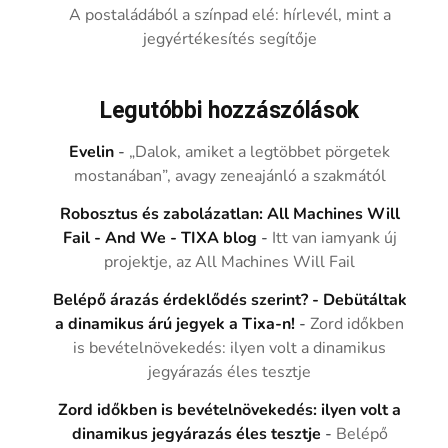
A postaládából a színpad elé: hírlevél, mint a
jegyértékesítés segítője
Legutóbbi hozzászólások
Evelin
-
„Dalok, amiket a legtöbbet pörgetek
mostanában”, avagy zeneajánló a szakmától
Robosztus és zabolázatlan: All Machines Will
Fail - And We - TIXA blog
-
Itt van iamyank új
projektje, az All Machines Will Fail
Belépő árazás érdeklődés szerint? - Debütáltak
a dinamikus árú jegyek a Tixa-n!
-
Zord időkben
is bevételnövekedés: ilyen volt a dinamikus
jegyárazás éles tesztje
Zord időkben is bevételnövekedés: ilyen volt a
dinamikus jegyárazás éles tesztje
-
Belépő