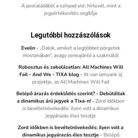
A postaládából a színpad elé: hírlevél, mint a
jegyértékesítés segítője
Legutóbbi hozzászólások
Evelin
-
„Dalok, amiket a legtöbbet pörgetek
mostanában”, avagy zeneajánló a szakmától
Robosztus és zabolázatlan: All Machines Will
Fail - And We - TIXA blog
-
Itt van iamyank új
projektje, az All Machines Will Fail
Belépő árazás érdeklődés szerint? - Debütáltak
a dinamikus árú jegyek a Tixa-n!
-
Zord időkben
is bevételnövekedés: ilyen volt a dinamikus
jegyárazás éles tesztje
Zord időkben is bevételnövekedés: ilyen volt a
dinamikus jegyárazás éles tesztje
-
Belépő