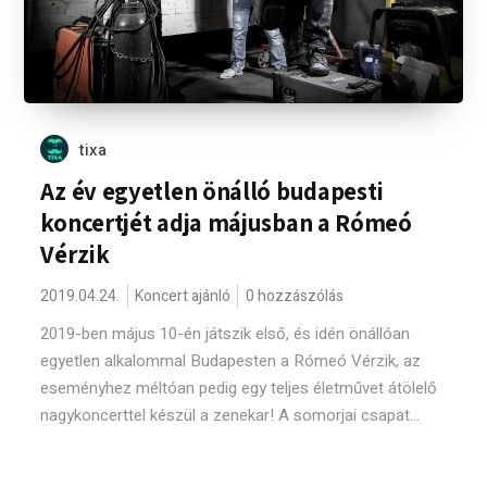
tixa
Az év egyetlen önálló budapesti
koncertjét adja májusban a Rómeó
Vérzik
2019.04.24.
Koncert ajánló
0 hozzászólás
2019-ben május 10-én játszik első, és idén önállóan
egyetlen alkalommal Budapesten a Rómeó Vérzik, az
eseményhez méltóan pedig egy teljes életművet átölelő
nagykoncerttel készül a zenekar! A somorjai csapat...