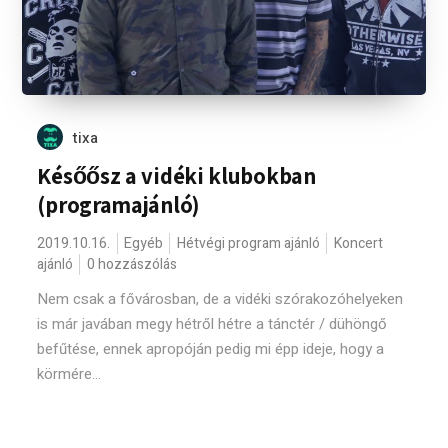
tixa
Későősz a vidéki klubokban
(programajánló)
2019.10.16.
Egyéb
Hétvégi program ajánló
Koncert
ajánló
0 hozzászólás
Nem csak a fővárosban, de a vidéki szórakozóhelyeken
is már javában megy hétről hétre a tánctér / dühöngő
befűtése, ennek apropóján pedig mi épp ideje, hogy a
körmére...