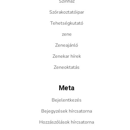
Színház
Szórakoztatóipar
Tehetségkutató
zene
Zeneajánló
Zenekar hírek
Zeneoktatás
Meta
Bejelentkezés
Bejegyzések hírcsatorna
Hozzászólások hírcsatorna