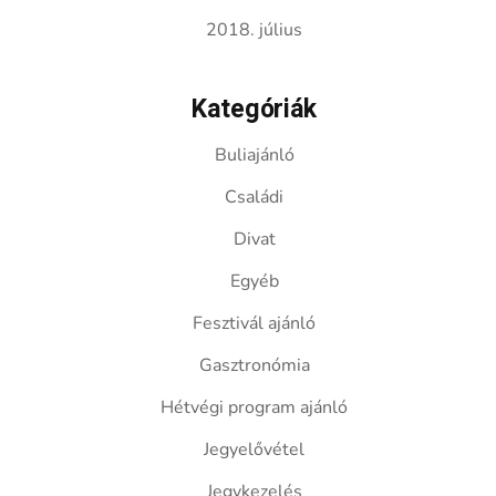
2018. július
Kategóriák
Buliajánló
Családi
Divat
Egyéb
Fesztivál ajánló
Gasztronómia
Hétvégi program ajánló
Jegyelővétel
Jegykezelés