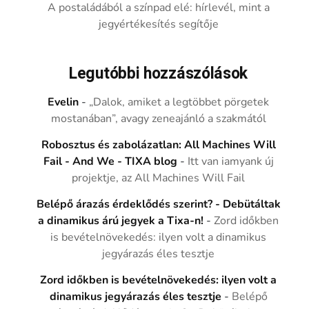
A postaládából a színpad elé: hírlevél, mint a
jegyértékesítés segítője
Legutóbbi hozzászólások
Evelin
-
„Dalok, amiket a legtöbbet pörgetek
mostanában”, avagy zeneajánló a szakmától
Robosztus és zabolázatlan: All Machines Will
Fail - And We - TIXA blog
-
Itt van iamyank új
projektje, az All Machines Will Fail
Belépő árazás érdeklődés szerint? - Debütáltak
a dinamikus árú jegyek a Tixa-n!
-
Zord időkben
is bevételnövekedés: ilyen volt a dinamikus
jegyárazás éles tesztje
Zord időkben is bevételnövekedés: ilyen volt a
dinamikus jegyárazás éles tesztje
-
Belépő