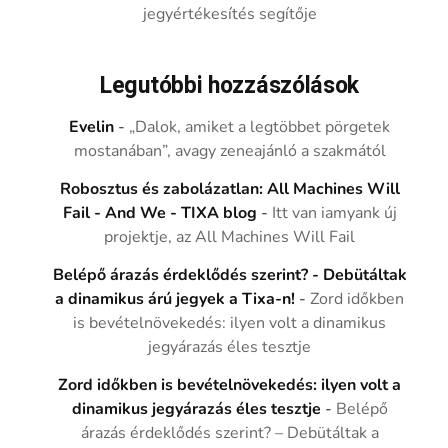
jegyértékesítés segítője
Legutóbbi hozzászólások
Evelin
-
„Dalok, amiket a legtöbbet pörgetek
mostanában”, avagy zeneajánló a szakmától
Robosztus és zabolázatlan: All Machines Will
Fail - And We - TIXA blog
-
Itt van iamyank új
projektje, az All Machines Will Fail
Belépő árazás érdeklődés szerint? - Debütáltak
a dinamikus árú jegyek a Tixa-n!
-
Zord időkben
is bevételnövekedés: ilyen volt a dinamikus
jegyárazás éles tesztje
Zord időkben is bevételnövekedés: ilyen volt a
dinamikus jegyárazás éles tesztje
-
Belépő
árazás érdeklődés szerint? – Debütáltak a