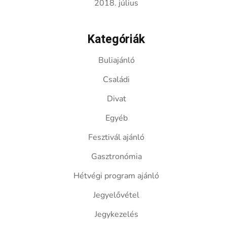
2018. július
Kategóriák
Buliajánló
Családi
Divat
Egyéb
Fesztivál ajánló
Gasztronómia
Hétvégi program ajánló
Jegyelővétel
Jegykezelés