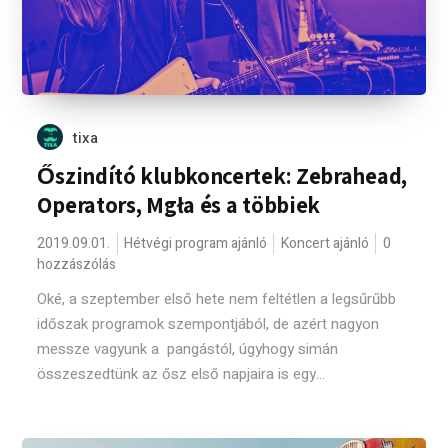
tixa
Őszindító klubkoncertek: Zebrahead,
Operators, Mgła és a többiek
2019.09.01.
Hétvégi program ajánló
Koncert ajánló
0
hozzászólás
Oké, a szeptember első hete nem feltétlen a legsűrűbb
időszak programok szempontjából, de azért nagyon
messze vagyunk a pangástól, úgyhogy simán
összeszedtünk az ősz első napjaira is egy...