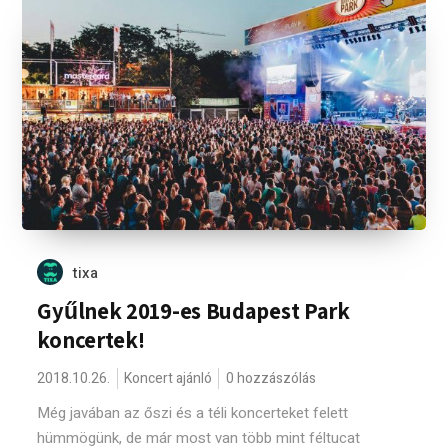
tixa
Gyűlnek 2019-es Budapest Park
koncertek!
2018.10.26.
Koncert ajánló
0 hozzászólás
Még javában az őszi és a téli koncerteket felett
hümmögünk, de már most van több mint féltucat