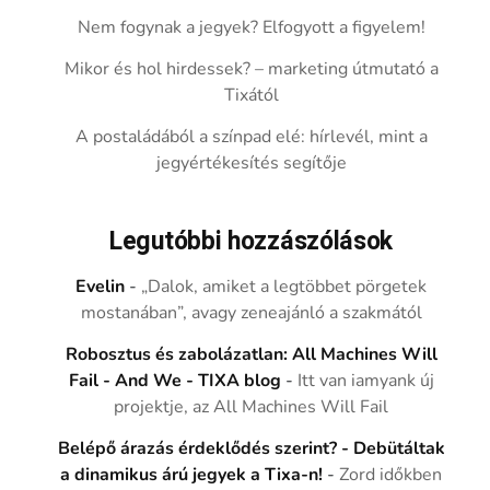
Nem fogynak a jegyek? Elfogyott a figyelem!
Mikor és hol hirdessek? – marketing útmutató a
Tixától
A postaládából a színpad elé: hírlevél, mint a
jegyértékesítés segítője
Legutóbbi hozzászólások
Evelin
-
„Dalok, amiket a legtöbbet pörgetek
mostanában”, avagy zeneajánló a szakmától
Robosztus és zabolázatlan: All Machines Will
Fail - And We - TIXA blog
-
Itt van iamyank új
projektje, az All Machines Will Fail
Belépő árazás érdeklődés szerint? - Debütáltak
a dinamikus árú jegyek a Tixa-n!
-
Zord időkben