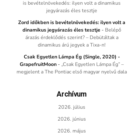
is bevételnövekedés: ilyen volt a dinamikus
jegyárazás éles tesztje
Zord időkben is bevételnövekedés: ilyen volt a
dinamikus jegyárazás éles tesztje
-
Belépő
árazás érdeklődés szerint? – Debütáltak a
dinamikus árú jegyek a Tixa-n!
Csak Egyetlen Lámpa Ég (Single, 2020) -
GrapefruitMoon
-
„Csak Egyetlen Lámpa Ég” –
megjelent a The Pontiac első magyar nyelvű dala
Archívum
2026. július
2026. június
2026. május