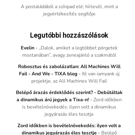
A postaládából a színpad elé: hírlevél, mint a
jegyértékesítés segítője
Legutóbbi hozzászólások
Evelin
-
„Dalok, amiket a legtöbbet pörgetek
mostanában”, avagy zeneajánló a szakmától
Robosztus és zabolázatlan: All Machines Will
Fail - And We - TIXA blog
-
Itt van iamyank új
projektje, az All Machines Will Fail
Belépő árazás érdeklődés szerint? - Debütáltak
a dinamikus árú jegyek a Tixa-n!
-
Zord időkben
is bevételnövekedés: ilyen volt a dinamikus
jegyárazás éles tesztje
Zord időkben is bevételnövekedés: ilyen volt a
dinamikus jegyárazás éles tesztje
-
Belépő