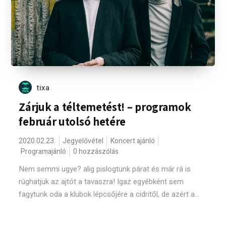
tixa
Zárjuk a téltemetést! – programok
február utolsó hetére
2020.02.23.
Jegyelővétel
Koncert ajánló
Programajánló
0 hozzászólás
Nem semmi ugye? alig pislogtunk párat és már rá is
rúghatjuk az ajtót a tavaszra! Igaz egyébként sem
fagytunk oda a klubok lépcsőjére a cidritől, de azért a...