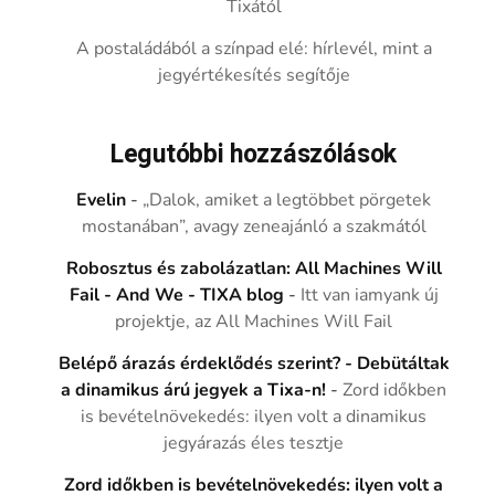
Tixától
A postaládából a színpad elé: hírlevél, mint a
jegyértékesítés segítője
Legutóbbi hozzászólások
Evelin
-
„Dalok, amiket a legtöbbet pörgetek
mostanában”, avagy zeneajánló a szakmától
Robosztus és zabolázatlan: All Machines Will
Fail - And We - TIXA blog
-
Itt van iamyank új
projektje, az All Machines Will Fail
Belépő árazás érdeklődés szerint? - Debütáltak
a dinamikus árú jegyek a Tixa-n!
-
Zord időkben
is bevételnövekedés: ilyen volt a dinamikus
jegyárazás éles tesztje
Zord időkben is bevételnövekedés: ilyen volt a