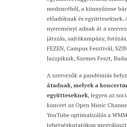
medencéből, a könnyűzene bárm
előadóknak és együtteseknek. 
nyereményt adnak át a szervezők
játszás, sajtókampány, fotózás,
FEZEN, Campus Fesztivál, SZIN
Jazzpiknik, Szemes Feszt, Budaö
A szervezők a pandémiás helyz
átadnak, melyek a koncertm
együtteseknek
, legyen az soc
koncert az Open Music Channel 
YouTube optimalizálás a WMMD-t
tehetségkutatókon megválasztjá