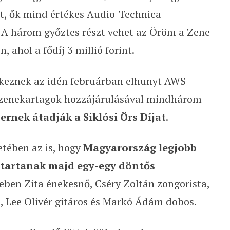
ót, ők mind értékes Audio-Technica
A három győztes részt vehet az Öröm a Zene
ahol a fődíj 3 millió forint.
eznek az idén februárban elhunyt AWS-
, zenekartagok hozzájárulásával mindhárom
ernek átadják a Siklósi Örs Díjat
.
etében az is, hogy
Magyarország legjobb
 tartanak majd egy-egy döntős
eben Zita énekesnő, Cséry Zoltán zongorista,
s, Lee Olivér gitáros és Markó Ádám dobos.