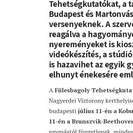
Tehetségkutatókat, a 
Budapest és Martonvás
versenyeknek. A szerv
reagálva a hagyományo
nyereményeket is kiosz
videókészítés, a stúdió
is hazavihet az egyik 
elhunyt énekesére emlé
A
Fülesbagoly Tehetségkutat
Nagyerdei Víztorony kerthelyisé
budapesti
július 11-én a Kobu
11-én a Brunszvik-Beethove
egymástól függetlenek, mindegy