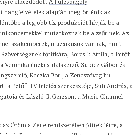
enyre elkezdődött
A Fülesbagoly
t hangfelvételek alapján megtörténik az
ntőbe a legjobb tíz produkciót hívják be a
minikoncertekkel mutatkoznak be a zsűrinek. Az
 zenei szakemberek, muzsikusok vannak, mint
zövetségének főtitkára, Borcsik Attila, a Petőfi
sa Veronika énekes-dalszerző, Subicz Gábor és
gszerelő, Koczka Bori, a Zeneszöveg.hu
, a Petőfi TV felelős szerkesztője, Süli András, a
atója és László G. Gerzson, a Music Channel
 az Öröm a Zene rendszerében jöttek létre, a