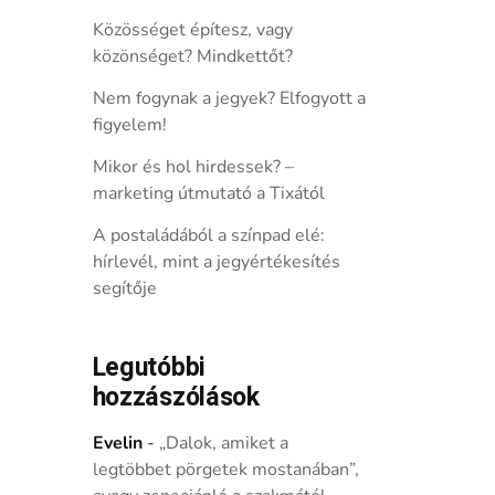
Közösséget építesz, vagy
közönséget? Mindkettőt?
Nem fogynak a jegyek? Elfogyott a
figyelem!
Mikor és hol hirdessek? –
marketing útmutató a Tixától
A postaládából a színpad elé:
hírlevél, mint a jegyértékesítés
segítője
Legutóbbi
hozzászólások
Evelin
-
„Dalok, amiket a
legtöbbet pörgetek mostanában”,