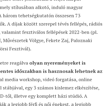
ely stílusában alkotó, induló magyar
A három tehetségkutatón összesen 73
. A díjak között szerepel tévés fellépés, rádiós
 valamint fesztiválos fellépések 2022-ben (pl.
, Művészetek Völgye, Fekete Zaj, Paloznaki
rsi Fesztivál).
etre reagálva
olyan nyereményeket is
entes időszakban is hasznosak lehetnek az
ial media workshop, videó forgatása, online
stábjával, egy 3 számos kislemez elkészítése,
ől, illetve egy komplett házi stúdió. A
k a legjobb férfi és női énekest, a legjobb