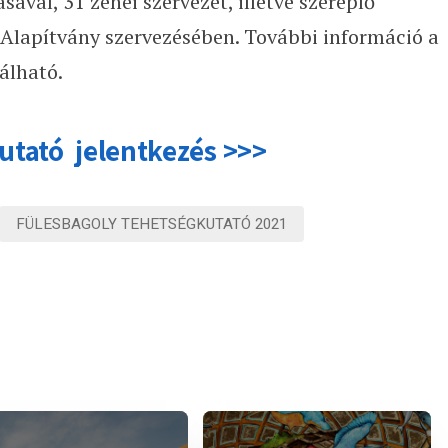
val, 31 zenei szervezet, illetve szereplő
 Alapítvány szervezésében. További információ a
álható.
utató jelentkezés >>>
FÜLESBAGOLY TEHETSÉGKUTATÓ 2021