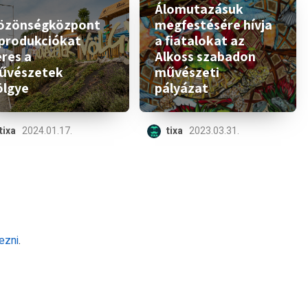
Álomutazásuk
özönségközpont
megfestésére hívja
 produkciókat
a fiatalokat az
eres a
Alkoss szabadon
űvészetek
művészeti
ölgye
pályázat
tixa
2024.01.17.
tixa
2023.03.31.
ezni
.