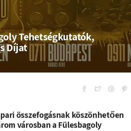
goly Tehetségkutatók,
s Díjat
etségkutatók, átadják a Siklósi Örs D
ipari összefogásnak köszönhetően
árom városban a Fülesbagoly