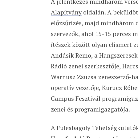
A jelentkezés mindhárom vers
Alapítvány
oldalán. A beküldöt
előzsűrizés, majd mindhárom dö
szervezők, ahol 15-15 perces 
ítészek között olyan elismert
Andásik Remo, a Hangszeresek S
Rádió zenei szerkesztője, Harc
Warnusz Zsuzsa zeneszerző-han
operatív vezetője, Kurucz Róbert
Campus Fesztivál programigazg
zenei és programigazgatója.
A Fülesbagoly Tehetségkutatók