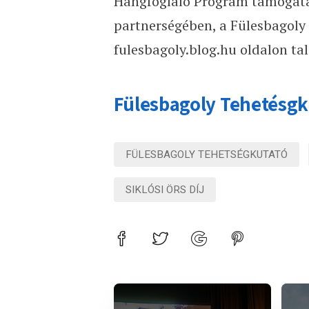
Hangfoglaló Program támogatásá
partnerségében, a Fülesbagoly
fulesbagoly.blog.hu oldalon tal
Fülesbagoly Tehetésgk
FÜLESBAGOLY TEHETSÉGKUTATÓ
SIKLÓSI ÖRS DÍJ