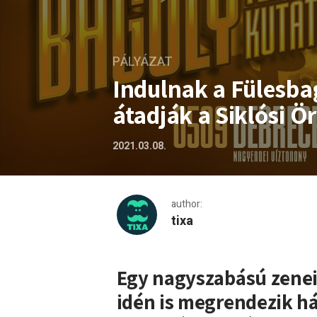
PÁLYÁZAT
Indulnak a Fülesba
átadják a Siklósi Ör
2021.03.08.
author:
tixa
Indulnak a Fülesbagoly Teh
Egy nagyszabású zene
idén is megrendezik h