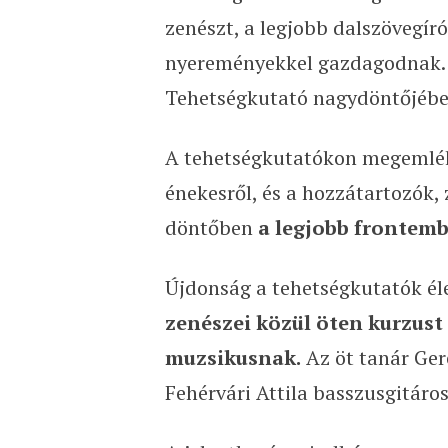
zenészt, a legjobb dalszövegír
nyereményekkel gazdagodnak. 
Tehetségkutató nagydöntőjében, 
A tehetségkutatókon megemlék
énekesről, és a hozzátartozók
döntőben
a legjobb frontemb
Újdonság a tehetségkutatók él
zenészei közül öten kurzust
muzsikusnak.
Az öt tanár Ger
Fehérvári Attila basszusgitáro