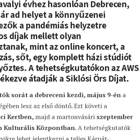
tavalyi évhez hasonlóan Debrecen,
ár ad helyet a könnyűzenei
ezők a pandémiás helyzetre
s díjak mellett olyan
tanak, mint az online koncert, a
zás, sőt, egy komplett házi stúdiót
győztes. A tehetségkutatókon az AWS
kezve átadják a Siklósi Örs Díjat.
ók sorát a debreceni kezdi, május 9-én
a
gében lesz az első döntő. Ezt követi a
ci Kertben,
majd a martonvásári
szeptember
n Kulturális Központban
. A tehetségkutatók
ikre lehet jelentkezni a teljes Kárpát-