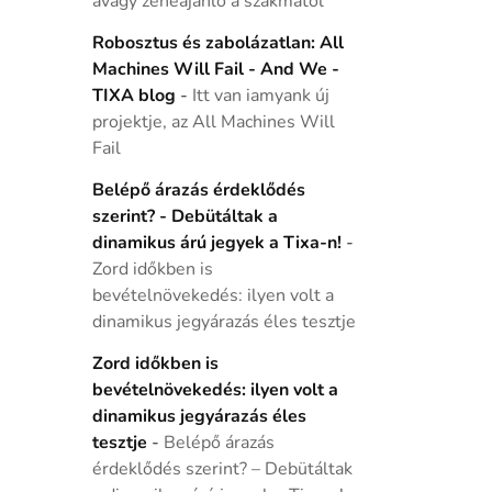
avagy zeneajánló a szakmától
Robosztus és zabolázatlan: All
Machines Will Fail - And We -
TIXA blog
-
Itt van iamyank új
projektje, az All Machines Will
Fail
Belépő árazás érdeklődés
szerint? - Debütáltak a
dinamikus árú jegyek a Tixa-n!
-
Zord időkben is
bevételnövekedés: ilyen volt a
dinamikus jegyárazás éles tesztje
Zord időkben is
bevételnövekedés: ilyen volt a
dinamikus jegyárazás éles
tesztje
-
Belépő árazás
érdeklődés szerint? – Debütáltak