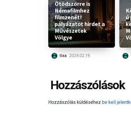
Ötödszörre is
Némafilmhez
K
filmzenét!
ú
pályázatot hirdet a
k
Művészetek
M
Völgye
V
tixa
2024.02.19.
Hozzászólások
Hozzászólás küldéséhez
be kell jelentk