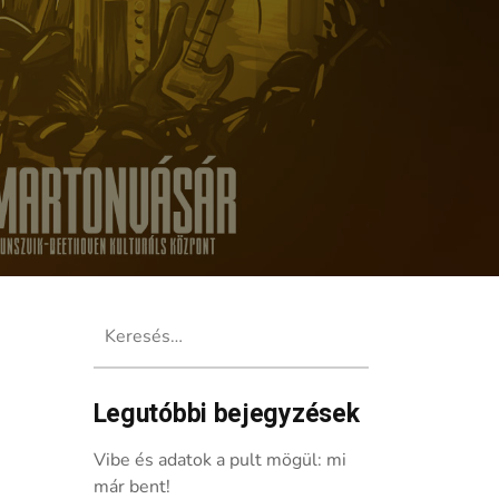
Keresés:
Legutóbbi bejegyzések
íjat
Vibe és adatok a pult mögül: mi
már bent!