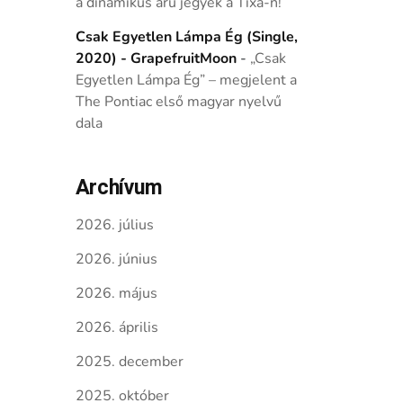
a dinamikus árú jegyek a Tixa-n!
Csak Egyetlen Lámpa Ég (Single,
2020) - GrapefruitMoon
-
„Csak
Egyetlen Lámpa Ég” – megjelent a
The Pontiac első magyar nyelvű
dala
Archívum
2026. július
2026. június
2026. május
2026. április
2025. december
2025. október