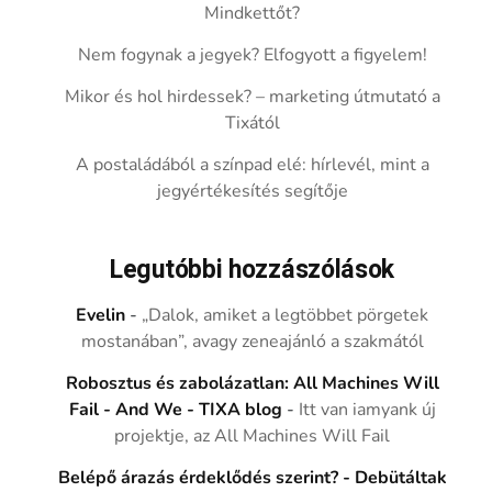
Mindkettőt?
Nem fogynak a jegyek? Elfogyott a figyelem!
Mikor és hol hirdessek? – marketing útmutató a
Tixától
A postaládából a színpad elé: hírlevél, mint a
jegyértékesítés segítője
Legutóbbi hozzászólások
Evelin
-
„Dalok, amiket a legtöbbet pörgetek
mostanában”, avagy zeneajánló a szakmától
Robosztus és zabolázatlan: All Machines Will
Fail - And We - TIXA blog
-
Itt van iamyank új
projektje, az All Machines Will Fail
Belépő árazás érdeklődés szerint? - Debütáltak