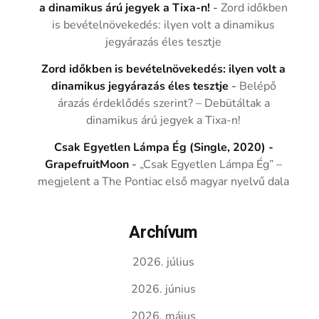
a dinamikus árú jegyek a Tixa-n!
-
Zord időkben
is bevételnövekedés: ilyen volt a dinamikus
jegyárazás éles tesztje
Zord időkben is bevételnövekedés: ilyen volt a
dinamikus jegyárazás éles tesztje
-
Belépő
árazás érdeklődés szerint? – Debütáltak a
dinamikus árú jegyek a Tixa-n!
Csak Egyetlen Lámpa Ég (Single, 2020) -
GrapefruitMoon
-
„Csak Egyetlen Lámpa Ég” –
megjelent a The Pontiac első magyar nyelvű dala
Archívum
2026. július
2026. június
2026. május