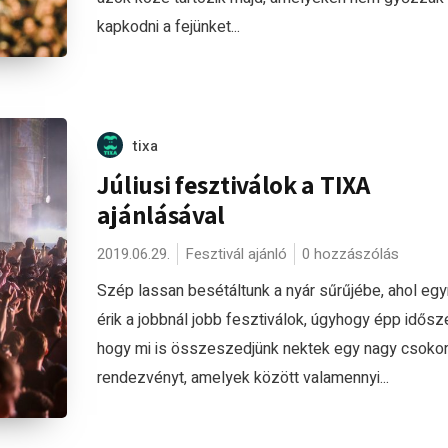
kapkodni a fejünket...
tixa
Júliusi fesztiválok a TIXA
ajánlásával
2019.06.29.
Fesztivál ajánló
0 hozzászólás
Szép lassan besétáltunk a nyár sűrűjébe, ahol eg
érik a jobbnál jobb fesztiválok, úgyhogy épp idősz
hogy mi is összeszedjünk nektek egy nagy csoko
rendezvényt, amelyek között valamennyi...