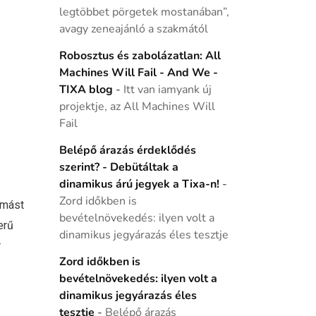
legtöbbet pörgetek mostanában”,
avagy zeneajánló a szakmától
Robosztus és zabolázatlan: All
Machines Will Fail - And We -
TIXA blog
-
Itt van iamyank új
projektje, az All Machines Will
Fail
Belépő árazás érdeklődés
szerint? - Debütáltak a
dinamikus árú jegyek a Tixa-n!
-
Zord időkben is
ymást
bevételnövekedés: ilyen volt a
erű
dinamikus jegyárazás éles tesztje
r
Zord időkben is
bevételnövekedés: ilyen volt a
dinamikus jegyárazás éles
tesztje
-
Belépő árazás