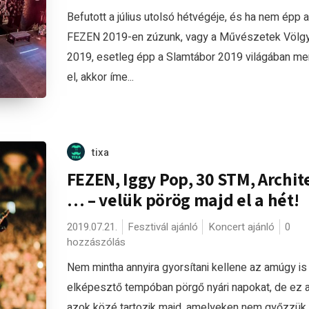
Befutott a július utolsó hétvégéje, és ha nem épp a
FEZEN 2019-en zúzunk, vagy a Művészetek Völg
2019, esetleg épp a Slamtábor 2019 világában me
el, akkor íme...
tixa
FEZEN, Iggy Pop, 30 STM, Archit
… – velük pörög majd el a hét!
2019.07.21.
Fesztivál ajánló
Koncert ajánló
0
hozzászólás
Nem mintha annyira gyorsítani kellene az amúgy is
elképesztő tempóban pörgő nyári napokat, de ez a
azok közé tartozik majd, amelyeken nem győzzük