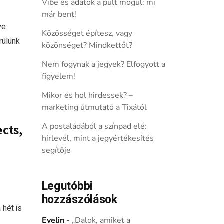
Vibe és adatok a pult mögül: mi
már bent!
ye
Közösséget építesz, vagy
rülünk
közönséget? Mindkettőt?
Nem fogynak a jegyek? Elfogyott a
figyelem!
Mikor és hol hirdessek? –
marketing útmutató a Tixától
A postaládából a színpad elé:
ects,
hírlevél, mint a jegyértékesítés
segítője
Legutóbbi
hozzászólások
 hét is
Evelin
-
„Dalok, amiket a