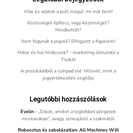
Vibe és adatok a pult mögül: mi már bent!
Közösséget építesz, vagy közönséget?
Mindkettőt?
Nem fogynak a jegyek? Elfogyott a figyelem!
Mikor és hol hirdessek? – marketing útmutató a
Tixától
A postaládából a színpad elé: hírlevél, mint a
jegyértékesítés segítője
Legutóbbi hozzászólások
Evelin
-
„Dalok, amiket a legtöbbet pörgetek
mostanában”, avagy zeneajánló a szakmától
Robosztus és zabolázatlan: All Machines Will