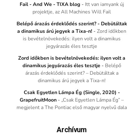
Fail - And We - TIXA blog
-
Itt van iamyank új
projektje, az All Machines Will Fail
Belépő árazás érdeklődés szerint? - Debütáltak
a dinamikus árú jegyek a Tixa-n!
-
Zord időkben
is bevételnövekedés: ilyen volt a dinamikus
jegyárazás éles tesztje
Zord időkben is bevételnövekedés: ilyen volt a
dinamikus jegyárazás éles tesztje
-
Belépő
árazás érdeklődés szerint? – Debütáltak a
dinamikus árú jegyek a Tixa-n!
Csak Egyetlen Lámpa Ég (Single, 2020) -
GrapefruitMoon
-
„Csak Egyetlen Lámpa Ég” –
megjelent a The Pontiac első magyar nyelvű dala
Archívum