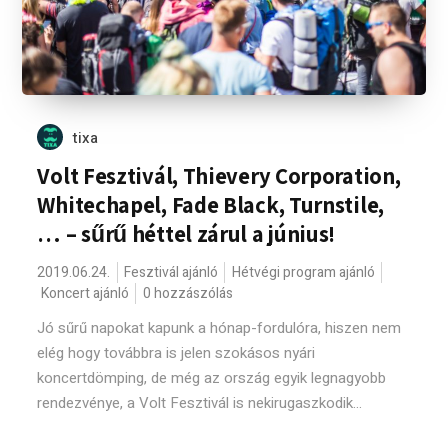
tixa
Volt Fesztivál, Thievery Corporation,
Whitechapel, Fade Black, Turnstile,
… – sűrű héttel zárul a június!
2019.06.24.
Fesztivál ajánló
Hétvégi program ajánló
Koncert ajánló
0 hozzászólás
Jó sűrű napokat kapunk a hónap-fordulóra, hiszen nem
elég hogy továbbra is jelen szokásos nyári
koncertdömping, de még az ország egyik legnagyobb
rendezvénye, a Volt Fesztivál is nekirugaszkodik...