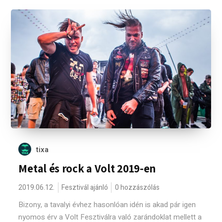
tixa
Metal és rock a Volt 2019-en
2019.06.12.
Fesztivál ajánló
0 hozzászólás
Bizony, a tavalyi évhez hasonlóan idén is akad pár igen
nyomos érv a Volt Fesztiválra való zarándoklat mellett a