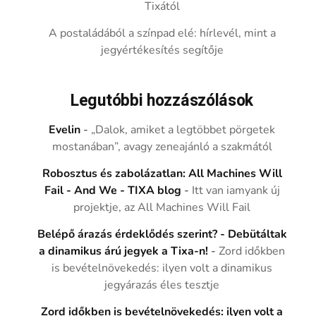
Tixától
A postaládából a színpad elé: hírlevél, mint a
jegyértékesítés segítője
Legutóbbi hozzászólások
Evelin
-
„Dalok, amiket a legtöbbet pörgetek
mostanában”, avagy zeneajánló a szakmától
Robosztus és zabolázatlan: All Machines Will
Fail - And We - TIXA blog
-
Itt van iamyank új
projektje, az All Machines Will Fail
Belépő árazás érdeklődés szerint? - Debütáltak
a dinamikus árú jegyek a Tixa-n!
-
Zord időkben
is bevételnövekedés: ilyen volt a dinamikus
jegyárazás éles tesztje
Zord időkben is bevételnövekedés: ilyen volt a