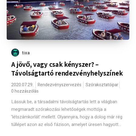
tixa
A jövő, vagy csak kényszer? –
Távolságtartó rendezvényhelyszínek
2020.07.29.
Rendezvényszervezés
Szórakoztatóipar
0 hozzászólás
Lássuk be, a társadalmi távolságtartás lett a világban
megmaradt szórakozási lehetőségek mottója a
'létszámkorlát' mellett. Olyannyira, hogy a dolog már rég
túllépet azon az első fázison, amelyet üresen hagyott...