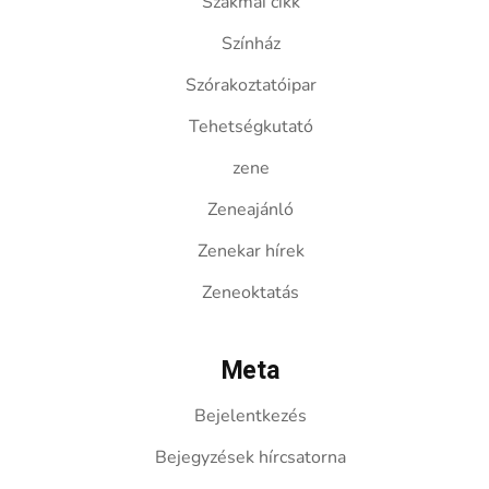
Szakmai cikk
Színház
Szórakoztatóipar
Tehetségkutató
zene
Zeneajánló
Zenekar hírek
Zeneoktatás
Meta
Bejelentkezés
Bejegyzések hírcsatorna