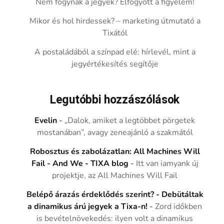
Nem fogynak a jegyek? Elfogyott a figyelem!
Mikor és hol hirdessek? – marketing útmutató a
Tixától
A postaládából a színpad elé: hírlevél, mint a
jegyértékesítés segítője
Legutóbbi hozzászólások
Evelin
-
„Dalok, amiket a legtöbbet pörgetek
mostanában”, avagy zeneajánló a szakmától
Robosztus és zabolázatlan: All Machines Will
Fail - And We - TIXA blog
-
Itt van iamyank új
projektje, az All Machines Will Fail
Belépő árazás érdeklődés szerint? - Debütáltak
a dinamikus árú jegyek a Tixa-n!
-
Zord időkben
is bevételnövekedés: ilyen volt a dinamikus