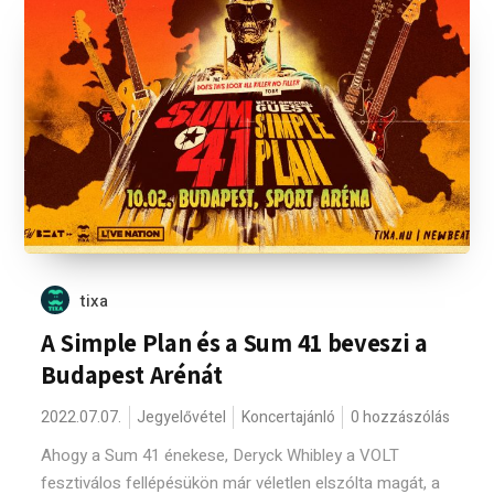
tixa
A Simple Plan és a Sum 41 beveszi a
Budapest Arénát
2022.07.07.
Jegyelővétel
Koncertajánló
0 hozzászólás
Ahogy a Sum 41 énekese, Deryck Whibley a VOLT
fesztiválos fellépésükön már véletlen elszólta magát, a