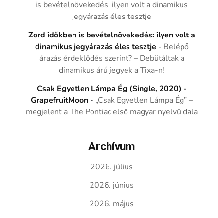
is bevételnövekedés: ilyen volt a dinamikus
jegyárazás éles tesztje
Zord időkben is bevételnövekedés: ilyen volt a
dinamikus jegyárazás éles tesztje
-
Belépő
árazás érdeklődés szerint? – Debütáltak a
dinamikus árú jegyek a Tixa-n!
Csak Egyetlen Lámpa Ég (Single, 2020) -
GrapefruitMoon
-
„Csak Egyetlen Lámpa Ég” –
megjelent a The Pontiac első magyar nyelvű dala
Archívum
2026. július
2026. június
2026. május