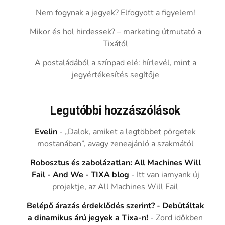
Nem fogynak a jegyek? Elfogyott a figyelem!
Mikor és hol hirdessek? – marketing útmutató a
Tixától
A postaládából a színpad elé: hírlevél, mint a
jegyértékesítés segítője
Legutóbbi hozzászólások
Evelin
-
„Dalok, amiket a legtöbbet pörgetek
mostanában”, avagy zeneajánló a szakmától
Robosztus és zabolázatlan: All Machines Will
Fail - And We - TIXA blog
-
Itt van iamyank új
projektje, az All Machines Will Fail
Belépő árazás érdeklődés szerint? - Debütáltak
a dinamikus árú jegyek a Tixa-n!
-
Zord időkben