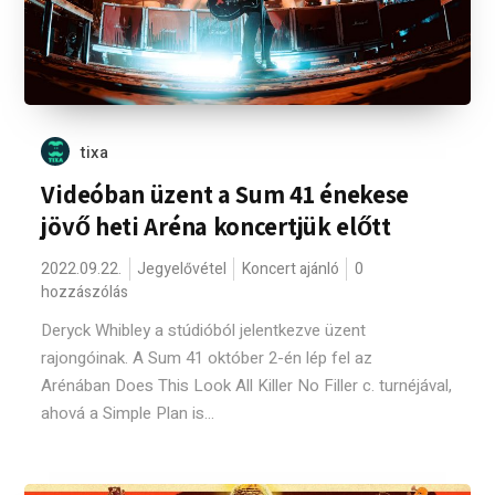
tixa
Videóban üzent a Sum 41 énekese
jövő heti Aréna koncertjük előtt
2022.09.22.
Jegyelővétel
Koncert ajánló
0
hozzászólás
Deryck Whibley a stúdióból jelentkezve üzent
rajongóinak. A Sum 41 október 2-én lép fel az
Arénában Does This Look All Killer No Filler c. turnéjával,
ahová a Simple Plan is...