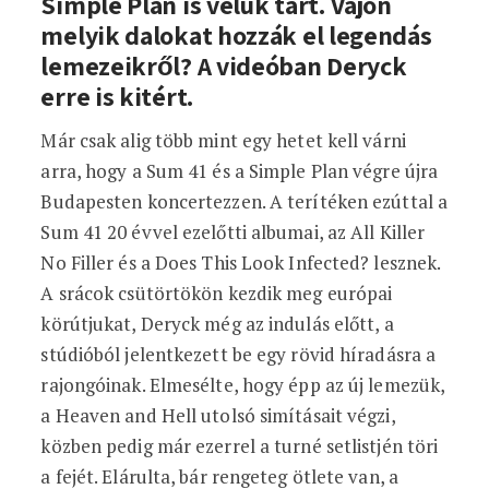
Simple Plan is velük tart. Vajon
melyik dalokat hozzák el legendás
lemezeikről? A videóban Deryck
erre is kitért.
Már csak alig több mint egy hetet kell várni
arra, hogy a Sum 41 és a Simple Plan végre újra
Budapesten koncertezzen. A terítéken ezúttal a
Sum 41 20 évvel ezelőtti albumai, az All Killer
No Filler és a Does This Look Infected? lesznek.
A srácok csütörtökön kezdik meg európai
körútjukat, Deryck még az indulás előtt, a
stúdióból jelentkezett be egy rövid híradásra a
rajongóinak. Elmesélte, hogy épp az új lemezük,
a Heaven and Hell utolsó simításait végzi,
közben pedig már ezerrel a turné setlistjén töri
a fejét. Elárulta, bár rengeteg ötlete van, a