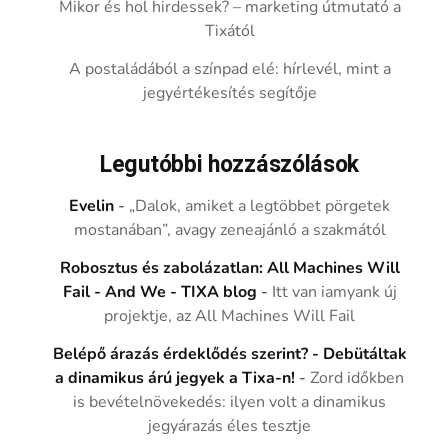
Mikor és hol hirdessek? – marketing útmutató a
Tixától
A postaládából a színpad elé: hírlevél, mint a
jegyértékesítés segítője
Legutóbbi hozzászólások
Evelin
-
„Dalok, amiket a legtöbbet pörgetek
mostanában”, avagy zeneajánló a szakmától
Robosztus és zabolázatlan: All Machines Will
Fail - And We - TIXA blog
-
Itt van iamyank új
projektje, az All Machines Will Fail
Belépő árazás érdeklődés szerint? - Debütáltak
a dinamikus árú jegyek a Tixa-n!
-
Zord időkben
is bevételnövekedés: ilyen volt a dinamikus
jegyárazás éles tesztje