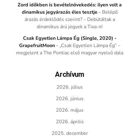
Zord időkben is bevételnövekedés: ilyen volt a
dinamikus jegyárazás éles tesztje
-
Belépő
árazás érdeklődés szerint? – Debütáltak a
dinamikus árú jegyek a Tixa-n!
Csak Egyetlen Lámpa Ég (Single, 2020) -
GrapefruitMoon
-
„Csak Egyetlen Lámpa Ég” –
megjelent a The Pontiac első magyar nyelvű dala
Archívum
2026. július
2026. június
2026. május
2026. április
2025. december