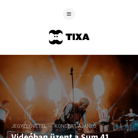
JEGYELŐVÉTEL
KONCERT AJÁNLÓ
Videóban üzent a Sum 41