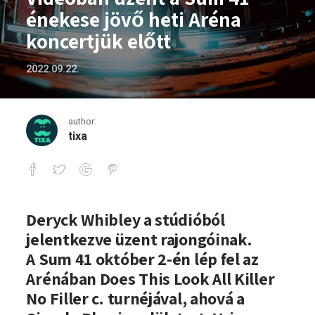
énekese jövő heti Aréna
koncertjük előtt
2022.09.22.
author:
tixa
Videóban üzent a Sum 41 énekese jövő h
Deryck Whibley a stúdióból
jelentkezve üzent rajongóinak.
A Sum 41 október 2-én lép fel az
Arénában Does This Look All Killer
No Filler c. turnéjával, ahová a