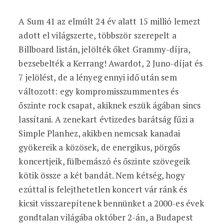
A Sum 41 az elmúlt 24 év alatt 15 millió lemezt
adott el világszerte, többször szerepelt a
Billboard listán, jelölték őket Grammy-díjra,
bezsebelték a Kerrang! Awardot, 2 Juno-díjat és
7 jelölést, de a lényeg ennyi idő után sem
változott: egy kompromisszummentes és
őszinte rock csapat, akiknek eszük ágában sincs
lassítani. A zenekart évtizedes barátság fűzi a
Simple Planhez, akikben nemcsak kanadai
gyökereik a közösek, de energikus, pörgős
koncertjeik, fülbemászó és őszinte szövegeik
kötik össze a két bandát. Nem kétség, hogy
ezúttal is felejthetetlen koncert vár ránk és
kicsit visszarepítenek bennünket a 2000-es évek
gondtalan világába október 2-án, a Budapest