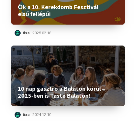
Ők a 10. Kerekdomb Fesztivál
első fellépői
tixa
2025.02.18.
10 nap gasztro a Balaton körül –
2025-ben is Taste Balaton!
tixa
2024.12.10.