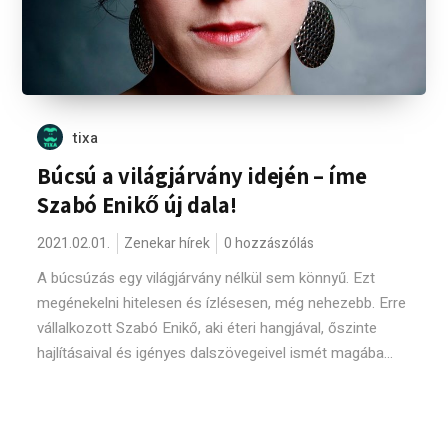
tixa
Búcsú a világjárvány idején – íme
Szabó Enikő új dala!
2021.02.01.
Zenekar hírek
0 hozzászólás
A búcsúzás egy világjárvány nélkül sem könnyű. Ezt
megénekelni hitelesen és ízlésesen, még nehezebb. Erre
vállalkozott Szabó Enikő, aki éteri hangjával, őszinte
hajlításaival és igényes dalszövegeivel ismét magába...