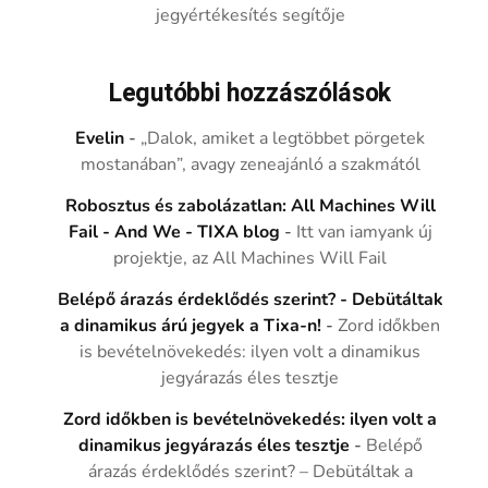
jegyértékesítés segítője
Legutóbbi hozzászólások
Evelin
-
„Dalok, amiket a legtöbbet pörgetek
mostanában”, avagy zeneajánló a szakmától
Robosztus és zabolázatlan: All Machines Will
Fail - And We - TIXA blog
-
Itt van iamyank új
projektje, az All Machines Will Fail
Belépő árazás érdeklődés szerint? - Debütáltak
a dinamikus árú jegyek a Tixa-n!
-
Zord időkben
is bevételnövekedés: ilyen volt a dinamikus
jegyárazás éles tesztje
Zord időkben is bevételnövekedés: ilyen volt a
dinamikus jegyárazás éles tesztje
-
Belépő
árazás érdeklődés szerint? – Debütáltak a