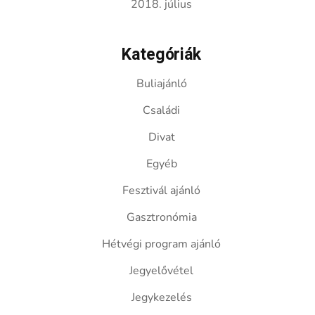
2018. július
Kategóriák
Buliajánló
Családi
Divat
Egyéb
Fesztivál ajánló
Gasztronómia
Hétvégi program ajánló
Jegyelővétel
Jegykezelés