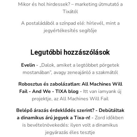
Mikor és hol hirdessek? – marketing útmutató a
Tixától
A postaládából a színpad elé: hírlevél, mint a
jegyértékesítés segítője
Legutóbbi hozzászólások
Evelin
-
„Dalok, amiket a legtöbbet pörgetek
mostanában”, avagy zeneajánló a szakmától
Robosztus és zabolázatlan: All Machines Will
Fail - And We - TIXA blog
-
Itt van iamyank új
projektje, az All Machines Will Fail
Belépő árazás érdeklődés szerint? - Debütáltak
a dinamikus árú jegyek a Tixa-n!
-
Zord időkben
is bevételnövekedés: ilyen volt a dinamikus
jegyárazás éles tesztje