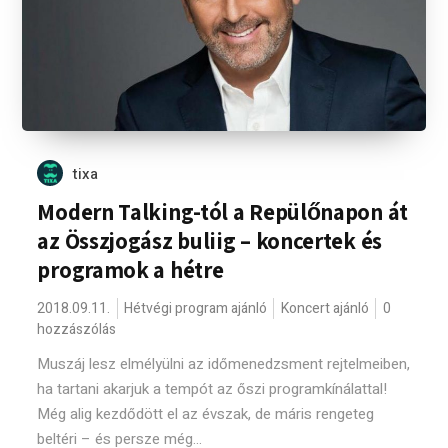
tixa
Modern Talking-tól a Repülőnapon át
az Összjogász buliig – koncertek és
programok a hétre
2018.09.11.
Hétvégi program ajánló
Koncert ajánló
0
hozzászólás
Muszáj lesz elmélyülni az időmenedzsment rejtelmeiben,
ha tartani akarjuk a tempót az őszi programkínálattal!
Még alig kezdődött el az évszak, de máris rengeteg
beltéri – és persze még...