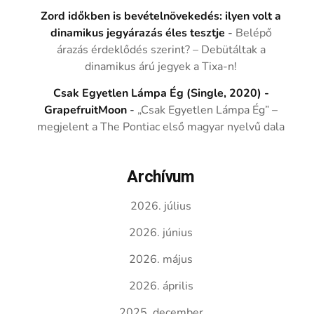
Zord időkben is bevételnövekedés: ilyen volt a
dinamikus jegyárazás éles tesztje
-
Belépő
árazás érdeklődés szerint? – Debütáltak a
dinamikus árú jegyek a Tixa-n!
Csak Egyetlen Lámpa Ég (Single, 2020) -
GrapefruitMoon
-
„Csak Egyetlen Lámpa Ég” –
megjelent a The Pontiac első magyar nyelvű dala
Archívum
2026. július
2026. június
2026. május
2026. április
2025. december