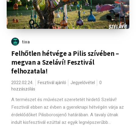
tixa
Felhőtlen hétvége a Pilis szívében –
megvan a Szeláví! Fesztivál
felhozatala!
2022.02.24.
Fesztivál ajánló
Jegyelővétel
0
hozzászólás
A természet és művészet szeretetét hirdető Szeláví!
Fesztivál ebben az évben a gyereknapi hétvégén várja az
érdeklődőket Pilisborosjenő határában. A tavaly útnak
indult kisfesztivál ezúttal az egyik legnépszerűbb...