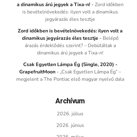
a dinamikus árú jegyek a Tixa-n!
-
Zord időkben
is bevételnövekedés: ilyen volt a dinamikus
jegyárazás éles tesztje
Zord időkben is bevételnövekedés: ilyen volt a
dinamikus jegyárazás éles tesztje
-
Belépő
árazás érdeklődés szerint? – Debütáltak a
dinamikus árú jegyek a Tixa-n!
Csak Egyetlen Lámpa Ég (Single, 2020) -
GrapefruitMoon
-
„Csak Egyetlen Lámpa Ég” –
megjelent a The Pontiac első magyar nyelvű dala
Archívum
2026. július
2026. június