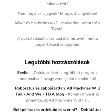
Mindkettőt?
Nem fogynak a jegyek? Elfogyott a figyelem!
Mikor és hol hirdessek? – marketing útmutató a
Tixától
A postaládából a színpad elé: hírlevél, mint a
jegyértékesítés segítője
Legutóbbi hozzászólások
Evelin
-
„Dalok, amiket a legtöbbet pörgetek
mostanában”, avagy zeneajánló a szakmától
Robosztus és zabolázatlan: All Machines Will
Fail - And We - TIXA blog
-
Itt van iamyank új
projektje, az All Machines Will Fail
Belépő árazás érdeklődés szerint? - Debütáltak