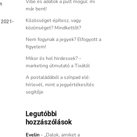
Vibe és adatok a pult mögül: mi
n
már bent!
Közösséget építesz, vagy
l 2021-
közönséget? Mindkettőt?
Nem fogynak a jegyek? Elfogyott a
figyelem!
Mikor és hol hirdessek? –
marketing útmutató a Tixától
A postaládából a színpad elé:
hírlevél, mint a jegyértékesítés
segítője
Legutóbbi
hozzászólások
Evelin
-
„Dalok, amiket a