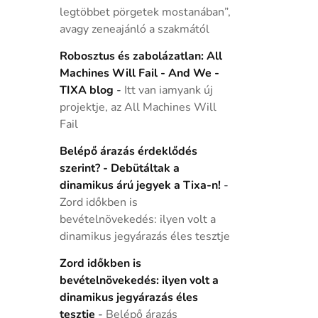
legtöbbet pörgetek mostanában”,
avagy zeneajánló a szakmától
Robosztus és zabolázatlan: All
Machines Will Fail - And We -
TIXA blog
-
Itt van iamyank új
projektje, az All Machines Will
Fail
Belépő árazás érdeklődés
szerint? - Debütáltak a
dinamikus árú jegyek a Tixa-n!
-
Zord időkben is
bevételnövekedés: ilyen volt a
dinamikus jegyárazás éles tesztje
Zord időkben is
bevételnövekedés: ilyen volt a
dinamikus jegyárazás éles
tesztje
-
Belépő árazás