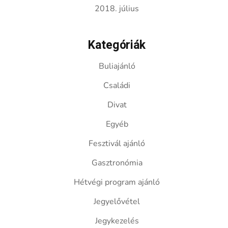
2018. július
Kategóriák
Buliajánló
Családi
Divat
Egyéb
Fesztivál ajánló
Gasztronómia
Hétvégi program ajánló
Jegyelővétel
Jegykezelés