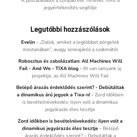
A postaládából a színpad elé: hírlevél, mint a
jegyértékesítés segítője
Legutóbbi hozzászólások
Evelin
-
„Dalok, amiket a legtöbbet pörgetek
mostanában”, avagy zeneajánló a szakmától
Robosztus és zabolázatlan: All Machines Will
Fail - And We - TIXA blog
-
Itt van iamyank új
projektje, az All Machines Will Fail
Belépő árazás érdeklődés szerint? - Debütáltak
a dinamikus árú jegyek a Tixa-n!
-
Zord időkben
is bevételnövekedés: ilyen volt a dinamikus
jegyárazás éles tesztje
Zord időkben is bevételnövekedés: ilyen volt a
dinamikus jegyárazás éles tesztje
-
Belépő
árazás érdeklődés szerint? – Debütáltak a