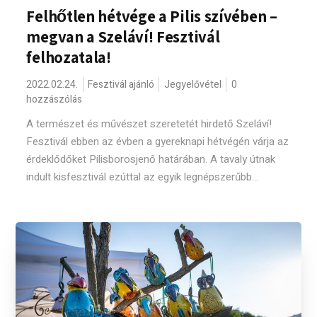
Felhőtlen hétvége a Pilis szívében –
megvan a Szeláví! Fesztivál
felhozatala!
2022.02.24.
Fesztivál ajánló
Jegyelővétel
0
hozzászólás
A természet és művészet szeretetét hirdető Szeláví!
Fesztivál ebben az évben a gyereknapi hétvégén várja az
érdeklődőket Pilisborosjenő határában. A tavaly útnak
indult kisfesztivál ezúttal az egyik legnépszerűbb...