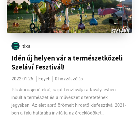
tixa
Idén új helyen vár a természetközeli
Szeláví Fesztivál!
2022.01.26.
Egyéb
0 hozzászólás
Pilisborosjenő első, saját fesztiválja a tavalyi évben
indult a természet és a művészet szeretetének
jegyében. Az élet apró örömeit hirdető kisfesztivál 2021-
ben a falu határába invitálta az érdeklődőket...