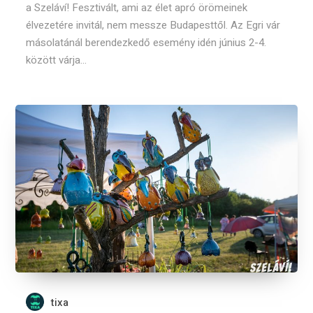
a Szeláví! Fesztivált, ami az élet apró örömeinek
élvezetére invitál, nem messze Budapesttől. Az Egri vár
másolatánál berendezkedő esemény idén június 2-4.
között várja...
tixa